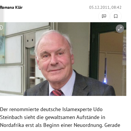
rreich Untermenü
Romana Klär
05.12.2011, 08:42
rt Untermenü
Copyright-Hinweis öffnen/schließen
schaft Untermenü
s Untermenü
zeit Untermenü
undheit Untermenü
tur Untermenü
nung Untermenü
Der renommierte deutsche Islamexperte Udo
Steinbach
sieht die gewaltsamen Aufstände in
lität Untermenü
Nordafrika
erst als Beginn einer Neuordnung. Gerade