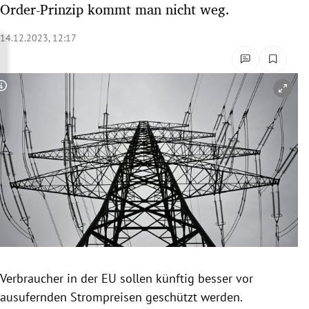
Order-Prinzip kommt man nicht weg.
rreich Untermenü
14.12.2023, 12:17
rt Untermenü
schaft Untermenü
Copyright-Hinweis öffnen/schließen
s Untermenü
zeit Untermenü
undheit Untermenü
tur Untermenü
nung Untermenü
Verbraucher in der EU sollen künftig besser vor
lität Untermenü
ausufernden Strompreisen geschützt werden.