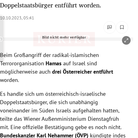
Doppelstaatsbürger entführt worden.
rreich Untermenü
10.10.2023, 05:41
rt Untermenü
schaft Untermenü
Bild nicht mehr verfügbar
Copyright-Hinweis öffnen/schließen
s Untermenü
Beim Großangriff der radikal-islamischen
Terrororganisation
Hamas
auf Israel sind
zeit Untermenü
möglicherweise auch
drei Österreicher entführt
worden.
undheit Untermenü
Es handle sich um österreichisch-israelische
tur Untermenü
Doppelstaatsbürger, die sich unabhängig
voneinander im Süden Israels aufgehalten hatten,
nung Untermenü
teilte das Wiener Außenministerium Dienstagfrüh
lität Untermenü
mit. Eine offizielle Bestätigung gebe es noch nicht.
Bundeskanzler Karl Nehammer (ÖVP)
kündigte indes