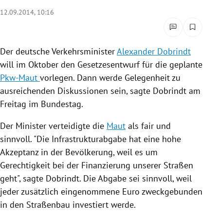
rreich Untermenü
12.09.2014, 10:16
rt Untermenü
Der deutsche Verkehrsminister
Alexander Dobrindt
schaft Untermenü
will im Oktober den
Gesetzesentwurf
für die geplante
Pkw-Maut
vorlegen. Dann werde Gelegenheit zu
s Untermenü
ausreichenden Diskussionen sein, sagte
Dobrindt
am
Freitag im
Bundestag
.
zeit Untermenü
Der Minister verteidigte die
Maut
als fair und
undheit Untermenü
sinnvoll. "Die Infrastrukturabgabe hat eine hohe
tur Untermenü
Akzeptanz in der Bevölkerung, weil es um
Gerechtigkeit bei der Finanzierung unserer Straßen
nung Untermenü
geht", sagte
Dobrindt
. Die Abgabe sei sinnvoll, weil
jeder zusätzlich eingenommene Euro zweckgebunden
lität Untermenü
in den Straßenbau investiert werde.