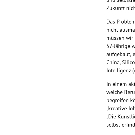
Zukunft nic
Das Problem 
nicht ausma
müssen wir v
57-Jährige 
aufgebaut, e
China
,
Silic
Intelligenz
(
In einem akt
welche Beru
begreifen kö
„kreative Jo
„Die Künstl
selbst erfin