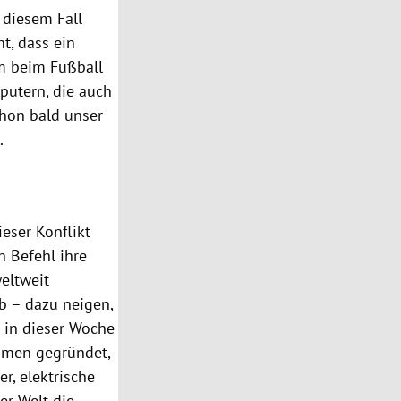
 diesem Fall
t, dass ein
m beim Fußball
utern, die auch
hon bald unser
.
dieser
Konflikt
 Befehl ihre
weltweit
b – dazu neigen,
 in dieser Woche
men gegründet,
r, elektrische
er Welt die