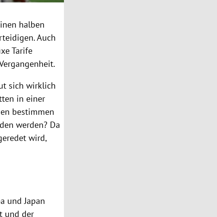
inen halben
rteidigen. Auch
ixe Tarife
 Vergangenheit.
ut sich wirklich
ten in einer
eben bestimmen
iden werden? Da
geredet wird,
ea
und
Japan
t und der