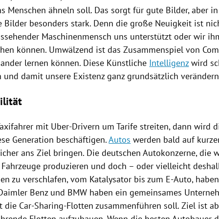
s Menschen ähneln soll. Das sorgt für gute Bilder, aber in
 Bilder besonders stark. Denn die große Neuigkeit ist nich
ssehender Maschinenmensch uns unterstützt oder wir ih
ehen können. Umwälzend ist das Zusammenspiel von Comp
ander lernen können. Diese Künstliche
Intelligenz
wird sc
n
und damit unsere Existenz ganz grundsätzlich verändern
lität
axifahrer mit Uber-Drivern um Tarife streiten, dann wird 
ese Generation beschäftigen.
Autos
werden bald auf kurzen
icher ans Ziel bringen. Die deutschen Autokonzerne, die 
e
Fahrzeuge
produzieren und doch – oder vielleicht deshal
en zu verschlafen, vom Katalysator bis zum E-Auto, haben
Daimler
Benz und
BMW
haben ein gemeinsames Unterneh
 die Car-Sharing-Flotten zusammenführen soll. Ziel ist abe
ahrende Flotten aufzubauen. Wenn die besten Autobauer d