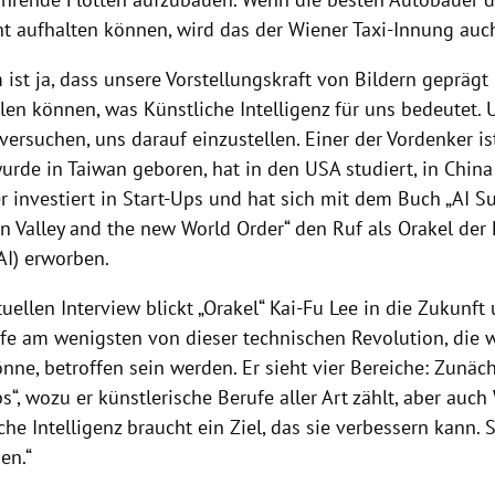
ht aufhalten können, wird das der Wiener Taxi-Innung auch
ist ja, dass unsere Vorstellungskraft von Bildern geprägt 
len können, was Künstliche
Intelligenz
für uns bedeutet.
ersuchen, uns darauf einzustellen. Einer der Vordenker i
wurde in
Taiwan
geboren, hat in den
USA
studiert, in
China
r investiert in Start-Ups und hat sich mit dem Buch „
AI
Su
on Valley
and the new World Order“ den Ruf als Orakel der
AI
) erworben.
uellen Interview blickt „Orakel“
Kai-Fu Lee
in die Zukunft 
fe am wenigsten von dieser technischen Revolution, die w
nne, betroffen sein werden. Er sieht vier Bereiche: Zunäc
bs“, wozu er künstlerische Berufe aller Art zählt, aber auch
iche
Intelligenz
braucht ein Ziel, das sie verbessern kann. 
den.“