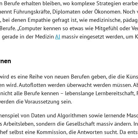
 Berufe erhalten bleiben, wo komplexe Strategien erarbe
nennt Führungskräfte, Diplomaten oder Ökonomen. Noch v
, bei denen Empathie gefragt ist, wie medizinische, päda
erufe. „
Computer
kennen so etwas wie Mitgefühl oder Ver
d gerade in der Medizin
AI
massiv eingesetzt werden, um K
rnen
 wird es eine Reihe von neuen Berufen geben, die die Kün
en wird. Autoflotten werden überwacht werden müssen. 
nicht alle Berufe kennen – lebenslange Lernbereitschaft, F
werden die Voraussetzung sein.
enspiel von Daten und Algorithmen sowie lernende Mas
as
Arbeitsleben
, sondern die Gesellschaft massiv ändern. I
hef selbst eine Kommission, die Antworten sucht. Da ent