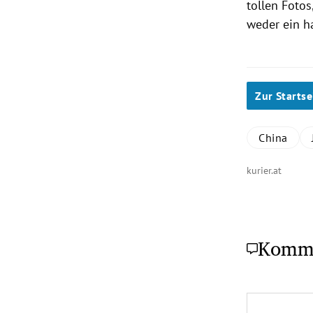
tollen Fotos
weder ein ha
Zur Startse
China
kurier.at
Komm