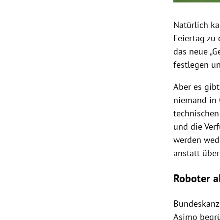
Natürlich k
Feiertag
zu 
das neue „
G
festlegen u
Aber es gibt
niemand in
technischen
und die Ver
werden wed
anstatt übe
Roboter a
Bundeskanz
Asimo begrü