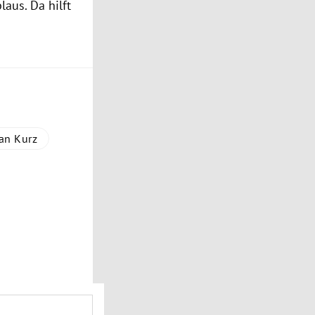
laus. Da hilft
an Kurz