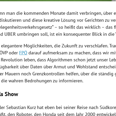
ann man die kommenden Monate damit verbringen, über e
diskutieren und diese kreative Lösung vor Gerichten zu ve
elegenheitsverkehrsgesetz
“ – so heißt das wirklich – das f
nd UBER umbringen soll, ist ein konsequenter Blick in die
 elegantere Möglichkeiten, die Zukunft zu verschlafen. Tra
ÖVP
oder
FPÖ
darauf aufmerksam zu machen, dass wir mit
 Revolution leben, dass Algorithmen schon jetzt unser L
fügbarkeit über Daten über Armut und Wohlstand entsche
er Mauern noch
Grenzkontrollen
helfen, über die ständig 
r die wahren Bedrohungen zu informieren.
ls Show
ler
Sebastian Kurz
hat eben bei seiner Reise nach
Südkor
ßt, den Roboter, den
Honda
seit dem Jahr 2000 entwickel