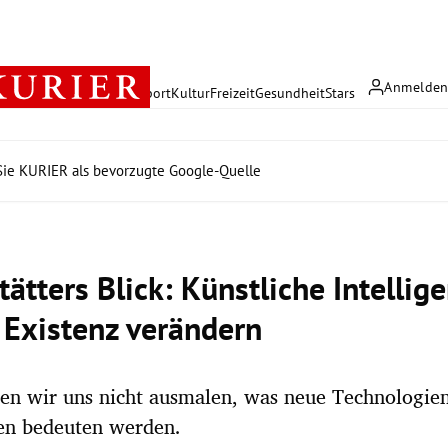
Anmelde
rreich
Politik
Wirtschaft
Sport
Kultur
Freizeit
Gesundheit
Stars
ie KURIER als bevorzugte Google-Quelle
ätters Blick: Künstliche Intellig
 Existenz verändern
n wir uns nicht ausmalen, was neue Technologien
ben bedeuten werden.