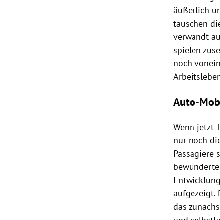
äußerlich un
täuschen die
verwandt au
spielen zus
noch vonein
Arbeitslebe
Auto-Mobi
Wenn jetzt T
nur noch di
Passagiere s
bewundert
Entwicklung
aufgezeigt.
das zunächst
und selbstf