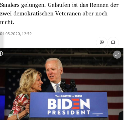
Sanders gelungen. Gelaufen ist das Rennen der
rreich Untermenü
zwei demokratischen Veteranen aber noch
rt Untermenü
nicht.
schaft Untermenü
04.03.2020, 12:59
s Untermenü
Copyright-Hinweis öffnen/schließen
zeit Untermenü
undheit Untermenü
tur Untermenü
nung Untermenü
lität Untermenü