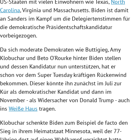
US-Staaten mit vielen Einwohnern wie Texas,
North
Carolina
, Virginia und
Massachusetts
.
Biden
ist damit
an
Sanders
im Kampf um die Delegiertenstimmen für
die demokratische Präsidentschaftskandidatur
vorbeigezogen.
Da sich moderate Demokraten wie
Buttigieg
, Amy
Klobuchar
und Beto O'Rourke hinter
Biden
stellen
und dessen Kandidatur nun unterstützen, hat er
schon vor dem Super Tuesday kräftigen Rückenwind
bekommen. Dieser könnte ihn zunächst im Juli zur
Kür als demokratischer Kandidat und dann im
November - als Widersacher von
Donald Trump
- auch
ins
Weiße Haus
tragen.
Klobuchar
schenkte
Biden
zum Beispiel de facto den
Sieg in ihrem Heimatstaat
Minnesota
, weil der 77-
Jährige dort auf einen
Wahlkampf
verzichtet hatte