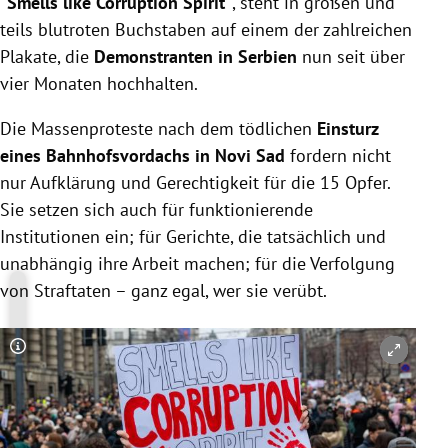
"Smells like Corruption Spirit"
, steht in großen und
teils blutroten Buchstaben auf einem der zahlreichen
Plakate, die
Demonstranten in Serbien
nun seit über
vier Monaten hochhalten.
Die Massenproteste nach dem tödlichen
Einsturz
eines Bahnhofsvordachs in Novi Sad
fordern nicht
nur Aufklärung und Gerechtigkeit für die 15 Opfer.
Sie setzen sich auch für funktionierende
Institutionen ein; für Gerichte, die tatsächlich und
unabhängig ihre Arbeit machen; für die Verfolgung
von Straftaten – ganz egal, wer sie verübt.
Copyright-Hinweis öffnen/schließen