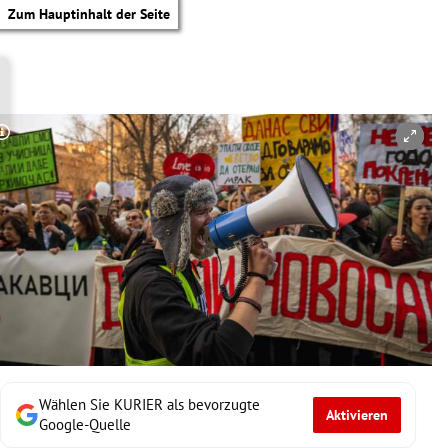
Zum Hauptinhalt der Seite
Copyright-Hinweis öffnen/schließen
Wählen Sie KURIER als bevorzugte
Aktivieren
tik Untermenü
Google-Quelle