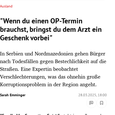
rreich Untermenü
Ausland
rt Untermenü
"Wenn du einen OP-Termin
brauchst, bringst du dem Arzt ein
schaft Untermenü
Geschenk vorbei"
s Untermenü
In Serbien und Nordmazedonien gehen Bürger
zeit Untermenü
nach Todesfällen gegen Bestechlichkeit auf die
undheit Untermenü
Straßen. Eine Expertin beobachtet
Verschlechterungen, was das ohnehin große
tur Untermenü
Korruptionsproblem in der Region angeht.
nung Untermenü
Sarah Emminger
28.03.2025, 18:00
lität Untermenü