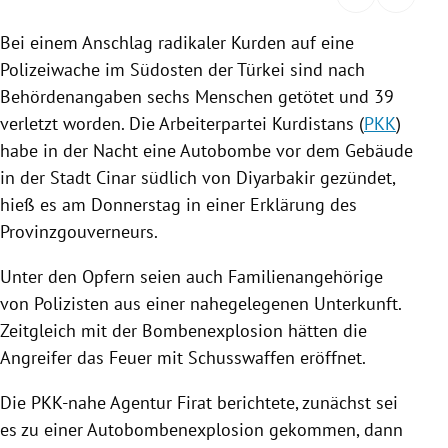
rreich Untermenü
Bei einem
Anschlag
radikaler Kurden auf eine
Polizeiwache
im
Südosten
der
Türkei
sind nach
rt Untermenü
Behördenangaben
sechs Menschen getötet und 39
schaft Untermenü
verletzt worden. Die
Arbeiterpartei Kurdistans
(
PKK
)
habe in der Nacht eine Autobombe vor dem Gebäude
s Untermenü
in der Stadt Cinar südlich von
Diyarbakir
gezündet,
hieß es am Donnerstag in einer Erklärung des
zeit Untermenü
Provinzgouverneurs.
undheit Untermenü
Unter den Opfern seien auch Familienangehörige
von Polizisten aus einer nahegelegenen Unterkunft.
tur Untermenü
Zeitgleich mit der Bombenexplosion hätten die
Angreifer das Feuer mit Schusswaffen eröffnet.
nung Untermenü
Die PKK-nahe Agentur Firat berichtete, zunächst sei
lität Untermenü
es zu einer Autobombenexplosion gekommen, dann