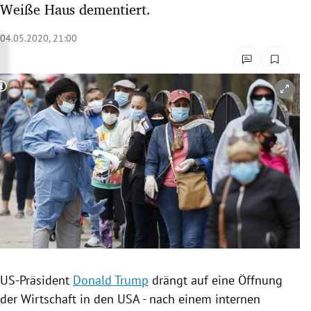
Weiße Haus dementiert.
rreich Untermenü
04.05.2020, 21:00
rt Untermenü
schaft Untermenü
Copyright-Hinweis öffnen/schließen
s Untermenü
zeit Untermenü
undheit Untermenü
tur Untermenü
nung Untermenü
US-Präsident
Donald Trump
drängt auf eine Öffnung
lität Untermenü
der Wirtschaft in den
USA
- nach einem internen