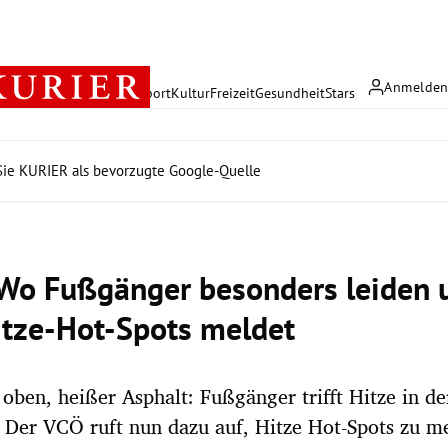
Anmelde
rreich
Politik
Wirtschaft
Sport
Kultur
Freizeit
Gesundheit
Stars
ie KURIER als bevorzugte Google-Quelle
 Wo Fußgänger besonders leiden 
tze-Hot-Spots meldet
oben, heißer Asphalt: Fußgänger trifft Hitze in de
 Der VCÖ ruft nun dazu auf, Hitze Hot-Spots zu m