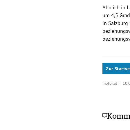
Ähnlich in L
um 4,5 Grad
in Salzburg
beziehungsw
beziehungsw
Zur Startse
motor.at |
10.
Komm