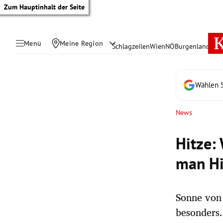
Zum Hauptinhalt der Seite
Menü
Meine Region
Schlagzeilen
Wien
NÖ
Burgenland
Öste
Wählen S
News
Hitze:
man Hi
Sonne von 
tik Untermenü
besonders.
rreich Untermenü