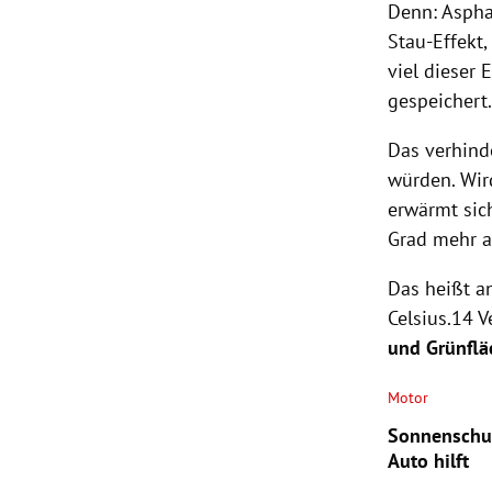
Denn:
Aspha
Stau-Effekt
viel dieser
gespeichert
Das verhinde
würden. Wir
erwärmt sic
Grad mehr al
Das heißt a
Celsius.14 V
und Grünflä
Motor
Sonnenschut
Auto hilft