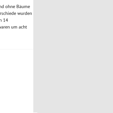
nd ohne Bäume
erschiede wurden
n 14
waren um acht