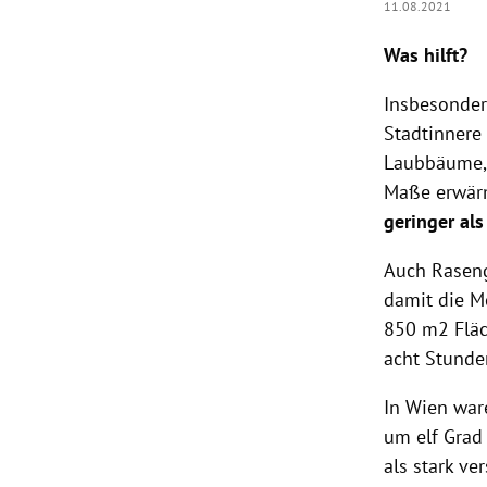
11.08.2021
Was hilft?
Insbesonder
Stadtinnere
Laubbäume, 
Maße erwärm
geringer als
Auch Raseng
damit die M
850 m2 Fläc
acht Stunde
In Wien war
um elf Grad
als stark ve