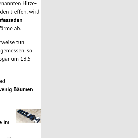
enannten Hitze-
den treffen, wird
sfassaden
 Wärme ab.
erweise tun
s gemessen, so
ogar um 18,5
rad
wenig Bäumen
e im