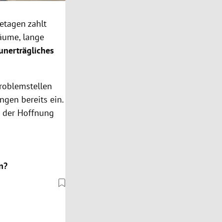
etagen zahlt
äume, lange
unerträgliches
roblemstellen
ngen bereits ein.
n der Hoffnung
n?