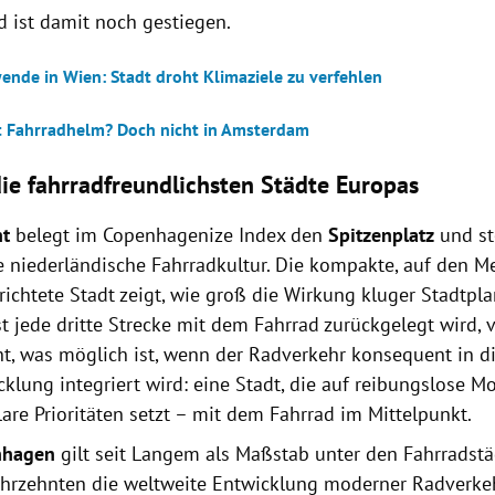
d ist damit noch gestiegen.
ende in Wien: Stadt droht Klimaziele zu verfehlen
t Fahrradhelm? Doch nicht in Amsterdam
die fahrradfreundlichsten Städte Europas
ht
belegt im Copenhagenize Index den
Spitzenplatz
und st
ie niederländische Fahrradkultur. Die kompakte, auf den 
richtete Stadt zeigt, wie groß die Wirkung kluger Stadtpl
t jede dritte Strecke mit dem Fahrrad zurückgelegt wird, 
ht, was möglich ist, wenn der Radverkehr konsequent in d
klung integriert wird: eine Stadt, die auf reibungslose Mob
are Prioritäten setzt – mit dem Fahrrad im Mittelpunkt.
nhagen
gilt seit Langem als Maßstab unter den Fahrradst
Jahrzehnten die weltweite Entwicklung moderner Radverkeh