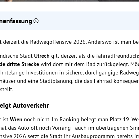
enfassung
 gilt als fahrradfreundlichste Stadt der Welt dank jahrzehntelange
ft derzeit die Radwegoffensive 2026. Anderswo ist man ber
nsequenter Stadtplanung.
etzt mit der Radwegoffensive 2026 auf Ausbau und Modernisierun
ändische Stadt
Utrech
gilt derzeit als die fahrradfreundlich
astruktur, liegt aber im internationalen Vergleich noch zurück.
gen und Gent dienen als weitere europäische Vorbilder für erfol
de dritte Strecke
wird dort mit dem Rad zurückgelegt. Mö
dförderung durch gezielte Maßnahmen und innovative Verkehrsko
ehntelange Investitionen in sichere, durchgängige Radwege
häuser und eine Stadtplanung, die das Fahrrad konsequen
tellt.
teigt Autoverkehr
t ist
Wien
noch nicht. Im Ranking belegt man Platz 19. Wer
hat das Auto oft noch Vorrang - auch im übertragenen Sinn
sive 2026 setzt die Stadt ihr Ausbauprogramm bereits im