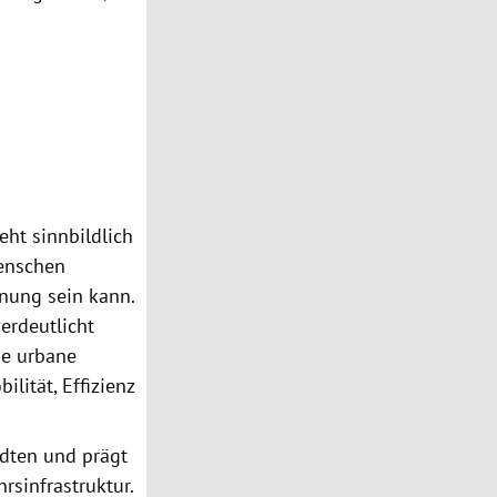
eht sinnbildlich
Menschen
anung sein kann.
verdeutlicht
ie urbane
ilität, Effizienz
ädten und prägt
rsinfrastruktur.