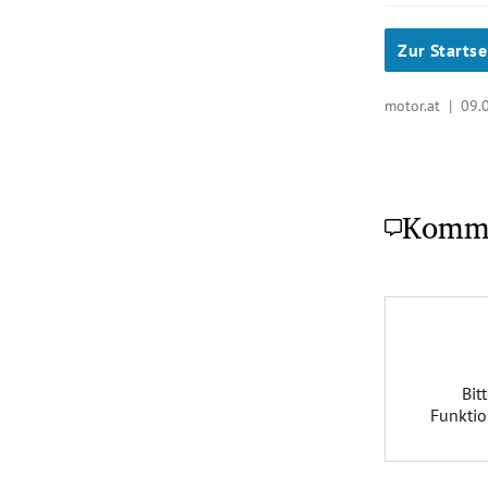
Zur Startse
motor.at |
09.
Komm