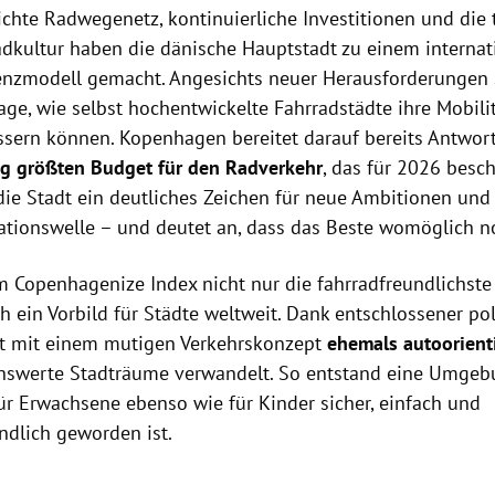
ichte Radwegenetz, kontinuierliche Investitionen und die 
adkultur haben die dänische Hauptstadt zu einem internat
enzmodell gemacht. Angesichts neuer Herausforderungen s
age, wie selbst hochentwickelte Fahrradstädte ihre Mobili
ssern können. Kopenhagen bereitet darauf bereits Antwor
ng größten Budget für den Radverkehr
, das für 2026 besc
 die Stadt ein deutliches Zeichen für neue Ambitionen und
ationswelle – und deutet an, dass das Beste womöglich n
m Copenhagenize Index nicht nur die fahrradfreundlichste
h ein Vorbild für Städte weltweit. Dank entschlossener po
dt mit einem mutigen Verkehrskonzept
ehemals autoorient
enswerte Stadträume verwandelt. So entstand eine Umgebu
ür Erwachsene ebenso wie für Kinder sicher, einfach und
ndlich geworden ist.