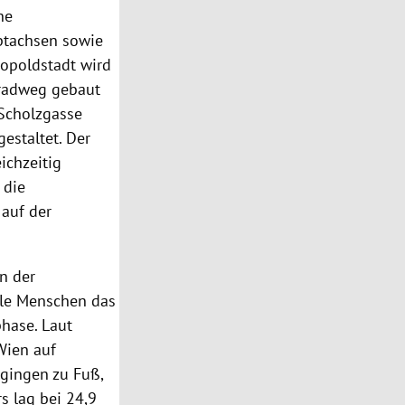
he
ptachsen sowie
opoldstadt wird
sradweg gebaut
Scholzgasse
estaltet. Der
ichzeitig
 die
 auf der
n der
ele Menschen das
phase. Laut
Wien auf
 gingen zu Fuß,
s lag bei 24,9