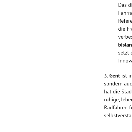
Das d
Fahrr
Refer
die Fr
verbe
bisla
setzt
Innov
3.
Gent
ist i
sondern auc
hat die Sta
ruhige, leb
Radfahren f
selbstverstä