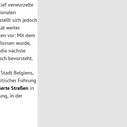
tief verwurzelte
ionalen
tellt sich jedoch
tät weiter
ten vor: Mit dem
hlossen wurde,
 die nächste
och bevorsteht.
 Stadt Belgiens,
litischer Führung
ierte Straßen
in
ng, in der