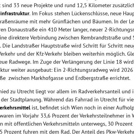
t sind 33 neue Projekte und rund 12,5 Kilometer zusätzlic
infrastruktur
. Im Fokus stehen Lückenschlüsse, neue Hau
Straßenräume mit mehr Grünflächen und Bäumen. In der Le
ren Donaustraße ein 410 Meter langer, neuer 2-Richtung
ine direktere Verbindung zwischen Rembrandtstraße und 
 Die Landstraßer Hauptstraße wird Schritt für Schritt neug
Verkehr und der Kfz-Verkehr bleiben weiterhin möglich. Gle
eue Radwege. Im Zuge der Verlängerung der Linie 18 wird
uktur weiter ausgebaut: Ein 2-Richtungsradweg wird 2026
aße zwischen Markhofgasse und Erdbergstraße errichtet.
ied zu Utrecht liegt vor allem im Radverkehrsanteil und i
der Stadtplanung. Während das Fahrrad in Utrecht für vi
erkehrsmittel
ist, befindet sich Wien noch in einer Aufhol
 waren im Vorjahr 33,6 Prozent der Verkehrsteilnehmer in 
n mit öffentlichen Verkehrsmitteln unterwegs, 30 Prozent
,5 Prozent fuhren mit dem Rad. Der Anteil des Pkw-Verkehr