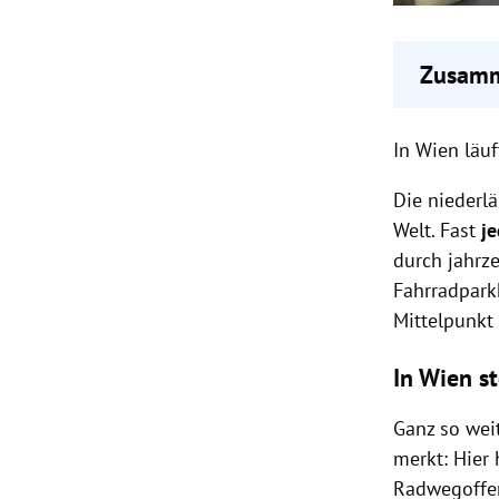
Zusamm
Utrecht
In Wien läu
und ko
Wien s
Die niederl
Radinfr
Welt. Fast
Kopenha
je
Fahrra
durch jahrz
Fahrradpark
Mittelpunkt s
In Wien s
Ganz so wei
merkt: Hier 
Radwegoffen