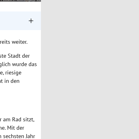
r Investitionen
eits weiter.
g der
ste Stadt der
greiche
glich wurde das
nzepte.
, riesige
t in den
 am Rad sitzt,
e. Mit der
 sechsten Jahr