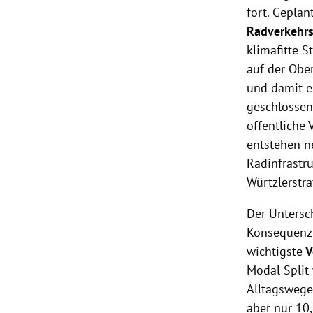
fort. Geplan
Radverkehrs
klimafitte 
auf der Obe
und damit e
geschlossen.
öffentliche 
entstehen n
Radinfrastr
Würtzlerstr
Der Untersch
Konsequenz 
wichtigste
V
Modal Split
Alltagswege
aber nur 10