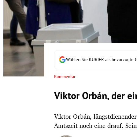
rt Untermenü
schaft Untermenü
s Untermenü
zeit Untermenü
Wählen Sie KURIER als bevorzugte 
undheit Untermenü
Kommentar
tur Untermenü
Viktor Orbán, der e
nung Untermenü
Viktor Orbán, längstdienender
lität Untermenü
Amtszeit noch eine drauf. Sei