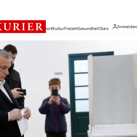
Anmelde
rreich
Politik
Wirtschaft
Sport
Kultur
Freizeit
Gesundheit
Stars