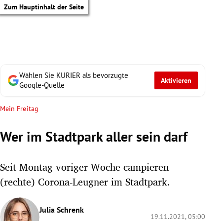
Zum Hauptinhalt der Seite
Wählen Sie KURIER als bevorzugte
Aktivieren
Google-Quelle
Mein Freitag
Wer im Stadtpark aller sein darf
Seit Montag voriger Woche campieren
(rechte) Corona-Leugner im Stadtpark.
tik Untermenü
Julia Schrenk
19.11.2021, 05:00