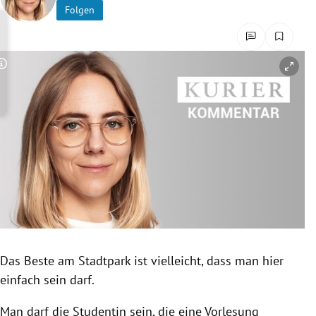
Folgen
rreich Untermenü
rt Untermenü
Copyright-Hinweis öffnen/schließen
schaft Untermenü
s Untermenü
zeit Untermenü
undheit Untermenü
tur Untermenü
nung Untermenü
Das Beste am Stadtpark ist vielleicht, dass man hier
einfach sein darf.
lität Untermenü
Man darf die Studentin sein, die eine Vorlesung