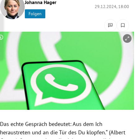
Johanna Hager
rreich Untermenü
29.12.2024, 18:00
Folgen
rt Untermenü
schaft Untermenü
Copyright-Hinweis öffnen/schließen
s Untermenü
zeit Untermenü
undheit Untermenü
tur Untermenü
nung Untermenü
Das echte Gespräch bedeutet: Aus dem Ich
lität Untermenü
heraustreten und an die Tür des Du klopfen.“ (Albert