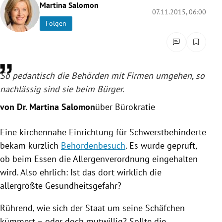
Martina Salomon
rreich Untermenü
07.11.2015, 06:00
Folgen
rt Untermenü
schaft Untermenü
So pedantisch die Behörden mit Firmen umgehen, so
s Untermenü
nachlässig sind sie beim Bürger.
zeit Untermenü
von Dr. Martina Salomon
über Bürokratie
undheit Untermenü
Eine kirchennahe Einrichtung für Schwerstbehinderte
bekam kürzlich
Behördenbesuch
. Es wurde geprüft,
tur Untermenü
ob beim Essen die
Allergenverordnung
eingehalten
wird. Also ehrlich: Ist das dort wirklich die
nung Untermenü
allergrößte Gesundheitsgefahr?
lität Untermenü
Rührend, wie sich der Staat um seine Schäfchen
kümmert – oder doch mutwillig? Sollte die