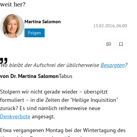
weit her?
rreich Untermenü
rt Untermenü
Martina Salomon
13.02.2016, 06:00
Folgen
schaft Untermenü
s Untermenü
Wo bleibt der Aufschrei der üblicherweise
Besorgten
?
zeit Untermenü
von Dr. Martina Salomon
Tabus
undheit Untermenü
Stolpern wir nicht gerade wieder – überspitzt
tur Untermenü
formuliert – in die Zeiten der "Heilige Inquisition"
zurück? Es sind nämlich reihenweise neue
nung Untermenü
Denkverbote
angesagt.
lität Untermenü
Etwa vergangenen Montag bei der Wintertagung des