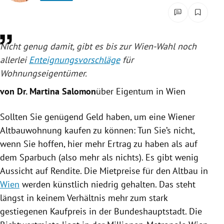
rreich Untermenü
rt Untermenü
Nicht genug damit, gibt es bis zur Wien-Wahl noch
schaft Untermenü
allerlei
Enteignungsvorschläge
für
Wohnungseigentümer
.
s Untermenü
von Dr. Martina Salomon
über Eigentum in Wien
zeit Untermenü
Sollten Sie genügend Geld haben, um eine Wiener
Altbauwohnung kaufen zu können: Tun Sie’s nicht,
undheit Untermenü
wenn Sie hoffen, hier mehr Ertrag zu haben als auf
tur Untermenü
dem Sparbuch (also mehr als nichts). Es gibt wenig
Aussicht auf Rendite. Die Mietpreise für den Altbau in
nung Untermenü
Wien
werden künstlich niedrig gehalten. Das steht
längst in keinem Verhältnis mehr zum stark
lität Untermenü
gestiegenen Kaufpreis in der Bundeshauptstadt. Die