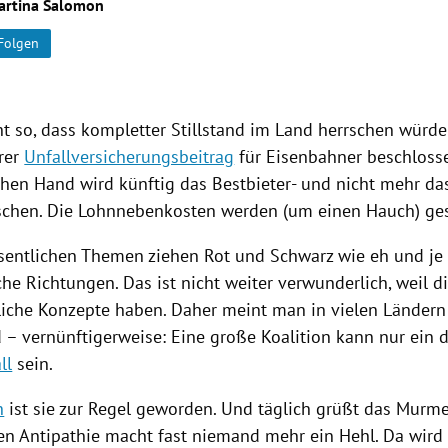
artina Salomon
Folgen
cht so, dass kompletter Stillstand im Land herrschen wür
erer
Unfallversicherungsbeitrag
für Eisenbahner beschlosse
chen Hand wird künftig das Bestbieter- und nicht mehr das 
rschen. Die Lohnnebenkosten werden (um einen Hauch) ge
sentlichen Themen ziehen Rot und Schwarz wie eh und je 
he Richtungen. Das ist nicht weiter verwunderlich, weil d
liche Konzepte haben. Daher meint man in vielen Ländern
d
– vernünftigerweise: Eine große Koalition kann nur ein 
ll
sein.
h
ist sie zur Regel geworden. Und täglich grüßt das Murmel
en Antipathie macht fast niemand mehr ein Hehl. Da wird