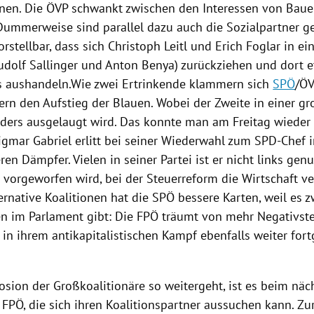
nen. Die
ÖVP
schwankt zwischen den Interessen von Baue
 Dummerweise sind parallel dazu auch die Sozialpartner g
orstellbar, dass sich
Christoph Leitl
und
Erich Foglar
in ei
udolf Sallinger
und
Anton Benya
) zurückziehen und dort 
s aushandeln.Wie zwei Ertrinkende klammern sich
SPÖ
/
ÖV
ern den Aufstieg der Blauen. Wobei der Zweite in einer gr
ders ausgelaugt wird. Das konnte man am Freitag wieder
igmar Gabriel
erlitt bei seiner Wiederwahl zum SPD-Chef 
en Dämpfer. Vielen in seiner Partei ist er nicht links gen
r
vorgeworfen wird, bei der Steuerreform die Wirtschaft ve
ernative Koalitionen hat die
SPÖ
bessere Karten, weil es 
en im Parlament gibt: Die
FPÖ
träumt von mehr Negativste
in ihrem antikapitalistischen Kampf ebenfalls weiter fort
osion der Großkoalitionäre so weitergeht, ist es beim näc
e
FPÖ
, die sich ihren Koalitionspartner aussuchen kann. Zu