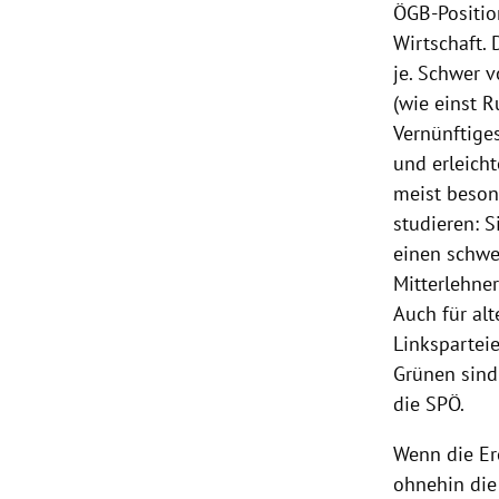
ÖGB-Positio
Wirtschaft.
je. Schwer v
(wie einst
R
Vernünftige
und erleicht
meist beson
studieren:
S
einen schwer
Mitterlehne
Auch für alt
Linkspartei
Grünen sind 
die
SPÖ
.
Wenn die Er
ohnehin di