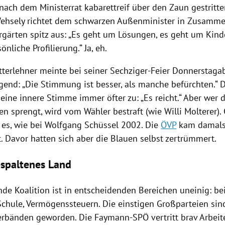
nach dem Ministerrat kabarettreif über den Zaun gestritt
Wehsely richtet dem schwarzen Außenminister in Zusamm
rgärten spitz aus: „Es geht um Lösungen, es geht um Kinde
önliche Profilierung.“ Ja, eh.
tterlehner
meinte bei seiner Sechziger-Feier Donnerstag
gend: „Die Stimmung ist besser, als manche befürchten.“
ine innere Stimme immer öfter zu: „Es reicht.“ Aber wer d
en sprengt, wird vom Wähler bestraft (wie
Willi Molterer
).
 es, wie bei
Wolfgang Schüssel
2002. Die
ÖVP
kam damals
. Davor hatten sich aber die Blauen selbst zertrümmert.
gespaltenes Land
nde Koalition ist in entscheidenden Bereichen uneinig: b
Schule, Vermögenssteuern. Die einstigen Großparteien sin
erbänden geworden. Die Faymann-SPÖ vertritt brav Arbei