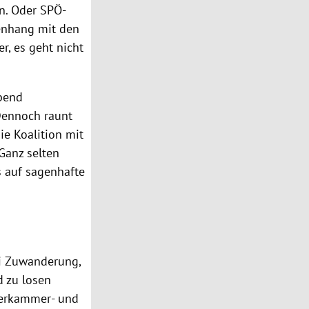
en. Oder SPÖ-
enhang mit den
r, es geht nicht
abend
 Dennoch raunt
ie Koalition mit
 Ganz selten
 auf sagenhafte
ei Zuwanderung,
d zu losen
terkammer- und