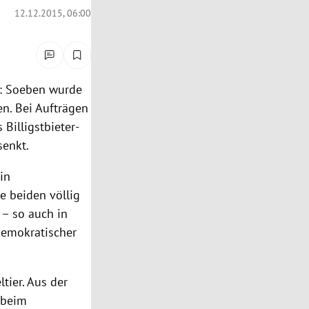
12.12.2015, 06:00
de: Soeben wurde
n. Bei Aufträgen
Billigstbieter-
senkt.
in
ie beiden völlig
 – so auch in
demokratischer
tier. Aus der
 beim