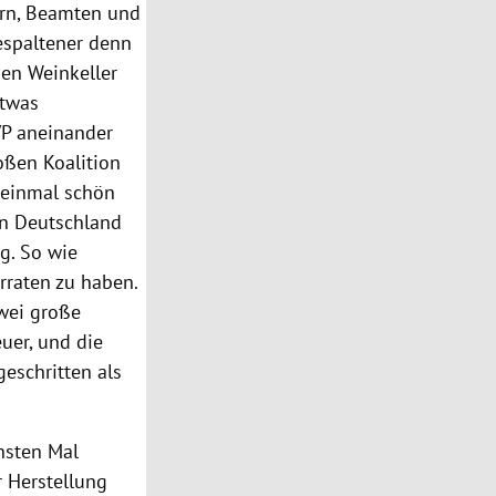
rn, Beamten und
espaltener denn
nen Weinkeller
etwas
P
aneinander
oßen Koalition
 einmal schön
in
Deutschland
ug. So wie
rraten zu haben.
zwei große
uer, und die
geschritten als
hsten Mal
r Herstellung