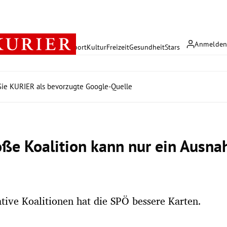
Anmelde
rreich
Politik
Wirtschaft
Sport
Kultur
Freizeit
Gesundheit
Stars
ie KURIER als bevorzugte Google-Quelle
oße Koalition kann nur ein Ausna
ative Koalitionen hat die SPÖ bessere Karten.