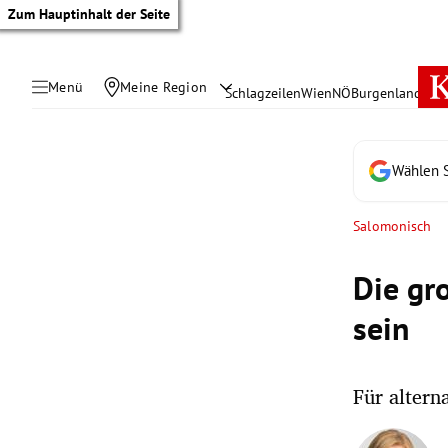
Zum Hauptinhalt der Seite
Menü
Meine Region
Schlagzeilen
Wien
NÖ
Burgenland
Öste
Wählen S
Salomonisch
Die gr
sein
Für altern
tik Untermenü
rreich Untermenü