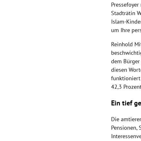
Pressefoyer 
Stadträtin 
Islam-Kinde
um Ihre pers
Reinhold Mi
beschwichti
dem Bürger e
diesen Wort
funktioniert
42,3 Prozent
Ein tief 
Die amtiere
Pensionen, 
Interessenv