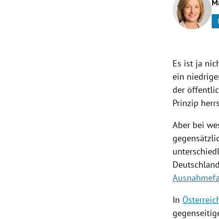
M
rt Untermenü
schaft Untermenü
Es ist ja ni
s Untermenü
ein niedrig
der öffentli
zeit Untermenü
Prinzip her
undheit Untermenü
Aber bei we
gegensätzlic
tur Untermenü
unterschied
nung Untermenü
Deutschlan
Ausnahmefa
lität Untermenü
In
Österreic
gegenseitig