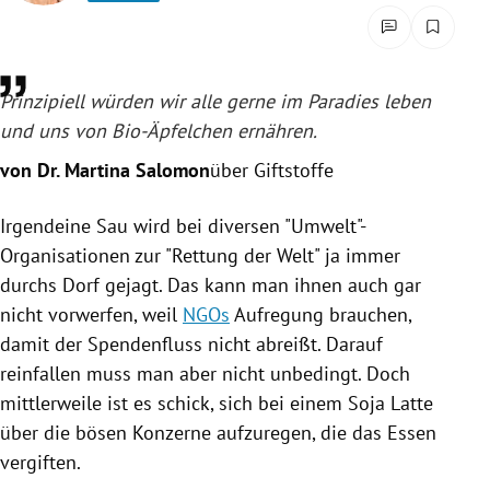
rreich Untermenü
rt Untermenü
Prinzipiell würden wir alle gerne im Paradies leben
schaft Untermenü
und uns von Bio-Äpfelchen ernähren.
von Dr. Martina Salomon
über Giftstoffe
s Untermenü
Irgendeine Sau wird bei diversen "Umwelt"-
zeit Untermenü
Organisationen zur "Rettung der Welt" ja immer
durchs Dorf gejagt. Das kann man ihnen auch gar
undheit Untermenü
nicht vorwerfen, weil
NGOs
Aufregung brauchen,
tur Untermenü
damit der Spendenfluss nicht abreißt. Darauf
reinfallen muss man aber nicht unbedingt. Doch
nung Untermenü
mittlerweile ist es schick, sich bei einem Soja Latte
über die bösen Konzerne aufzuregen, die das Essen
lität Untermenü
vergiften.