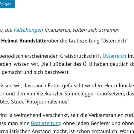
Folgen
er, die
Fälschungen
finanzieren, sollen sich schämen
. Helmut Brandstätter
über die Gratiszeitung "Österreich"
 periodisch erscheinenden
Gratisdruckschrift
Österreich
Int
erden, wissen wir. Die Fußballer des ÖFB haben deutlich d
 gemacht und sich beschwert.
issen wir, dass auch Fotos gefälscht werden. Herrn Junck
en und den von Vizekanzler Spindelegger draufsetzen, das
bles Stück "Fotojournalismus".
ird ja weitgehend verschenkt, seit die Verkaufszahlen zu
dass man eine
Gratiszeitung
ohne jeden Genierer und ohne 
urnalistischen Anstand macht, ist schon erstaunlich. War