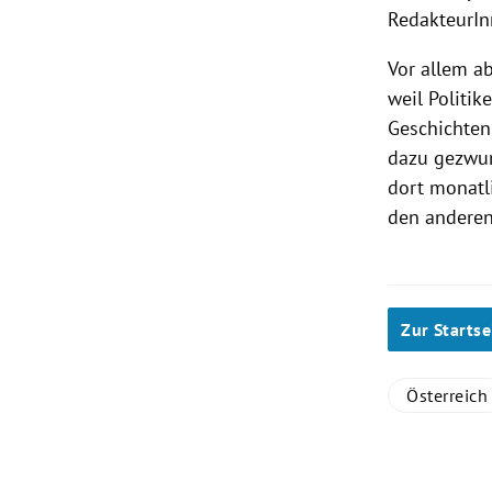
RedakteurInn
Vor allem a
weil Politik
Geschichten
dazu gezwu
dort monatl
den anderen
Zur Startse
Österreich