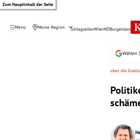
Zum Hauptinhalt der Seite
Menü
Meine Region
Schlagzeilen
Wien
NÖ
Burgenland
Öste
Wählen S
über die Gratis
Politik
schäm
tik Untermenü
H
rreich Untermenü