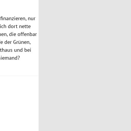
inanzieren, nur
ich dort nette
en, die offenbar
fe der Grünen,
athaus und bei
 niemand?