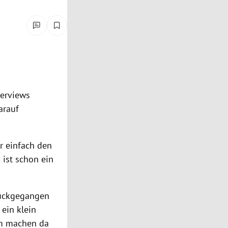
erviews
arauf
er einfach den
 ist schon ein
rückgegangen
ein klein
um machen da