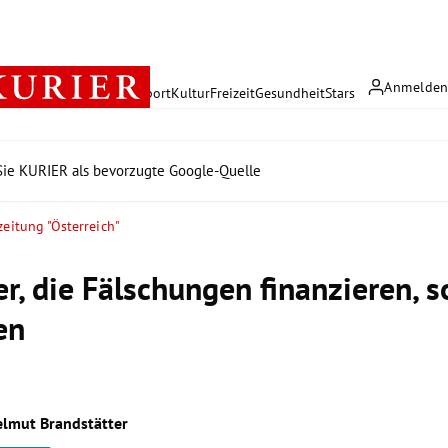
Anmelde
rreich
Politik
Wirtschaft
Sport
Kultur
Freizeit
Gesundheit
Stars
ie KURIER als bevorzugte Google-Quelle
zeitung "Österreich"
er, die Fälschungen finanzieren, s
en
elmut Brandstätter