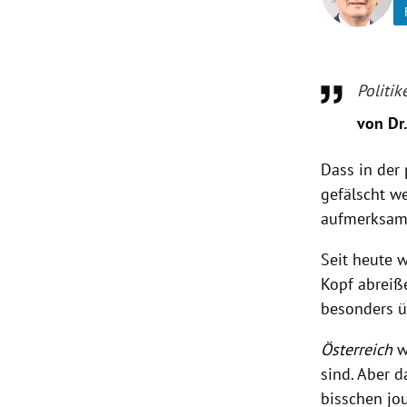
rt Untermenü
schaft Untermenü
Politik
von Dr
s Untermenü
Dass in der
zeit Untermenü
gefälscht w
undheit Untermenü
aufmerksam
tur Untermenü
Seit heute w
Kopf abreiß
nung Untermenü
besonders ü
lität Untermenü
Österreich
w
sind. Aber 
bisschen jo