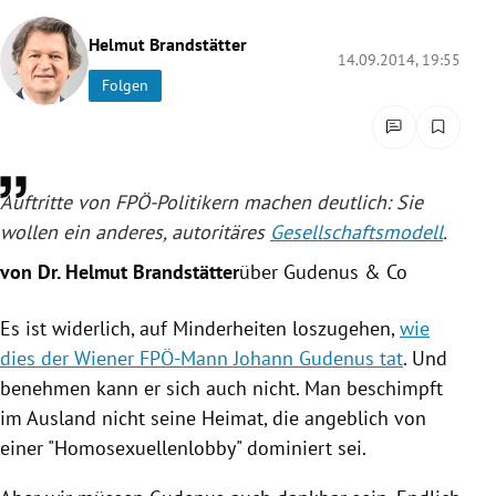
rreich Untermenü
Helmut Brandstätter
14.09.2014, 19:55
rt Untermenü
Folgen
schaft Untermenü
s Untermenü
Auftritte von FPÖ-Politikern machen deutlich: Sie
wollen ein anderes, autoritäres
Gesellschaftsmodell
.
zeit Untermenü
von Dr. Helmut Brandstätter
über Gudenus & Co
undheit Untermenü
Es ist widerlich, auf Minderheiten loszugehen,
wie
tur Untermenü
dies der Wiener FPÖ-Mann Johann Gudenus tat
. Und
benehmen kann er sich auch nicht. Man beschimpft
nung Untermenü
im Ausland nicht seine Heimat, die angeblich von
einer "Homosexuellenlobby" dominiert sei.
lität Untermenü