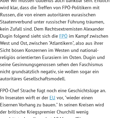
Aber wir müssen
Gudenus
auch dankbar sein. Endlich
wird klar, dass die Treffen von FPÖ-Politikern mit
Russen, die von einem autoritären eurasischen
Staatenverbund unter russischer Führung träumen,
kein Zufall sind. Dem
Rechtsextremisten
Alexander
Dugin
folgend sieht sich die
FPÖ
im Kampf zwischen
West und Ost, zwischen "Atlantikern", also aus ihrer
Sicht bösen Konzernen im Westen und national-
religiös orientierten Eurasiern im Osten.
Dugin
und
seine Gesinnungsgenossen sehen den Faschismus
nicht grundsätzlich negativ, sie wollen sogar ein
autoritäres
Gesellschaftsmodell
.
FPÖ-Chef Strache fügt noch eine Geschichtslüge an.
In Inseraten wirft er der
EU
vor, "wieder einen
Eisernen Vorhang zu bauen." In seinen Kreisen wird
der britische Kriegspremier Churchill wenig