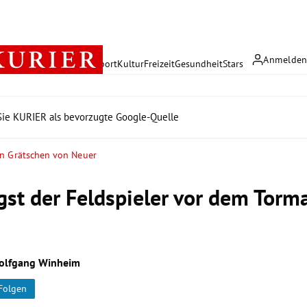
Anmelde
rreich
Politik
Wirtschaft
Sport
Kultur
Freizeit
Gesundheit
Stars
ie KURIER als bevorzugte Google-Quelle
n Grätschen von Neuer
gst der Feldspieler vor dem Torm
olfgang Winheim
Folgen