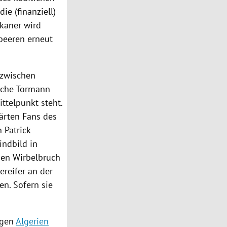
ie (finanziell)
ikaner wird
rbeeren erneut
 zwischen
tsche Tormann
ittelpunkt steht.
lärten Fans des
en
Patrick
indbild in
inen Wirbelbruch
reifer an der
en. Sofern sie
egen
Algerien