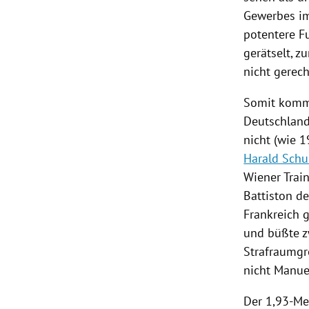
Gewerbes im 
potentere F
gerätselt, z
nicht gerec
Somit kommt
Deutschlan
nicht (wie 
Harald Sch
Wiener Trai
Battiston
de
Frankreich
g
und büßte z
Strafraumgre
nicht
Manue
Der 1,93-Me