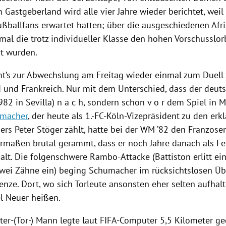
Gastgeberland wird alle vier Jahre wieder berichtet, weil d
ußballfans erwartet hatten; über die ausgeschiedenen Afr
umal die trotz individueller Klasse den hohen Vorschusslo
ht wurden.
’s zur Abwechslung am Freitag wieder einmal zum Duell
d
und
Frankreich
. Nur mit dem Unterschied, dass der deu
1982 in
Sevilla
) n a c h, sondern schon v o r dem Spiel in M
umacher
, der heute als 1.-FC-Köln-Vizepräsident zu den erk
ners
Peter Stöger
zählt, hatte bei der WM ’82 den Franzos
rmaßen brutal gerammt, dass er noch Jahre danach als Fe
alt. Die folgenschwere Rambo-Attacke (
Battiston
erlitt e
wei Zähne ein) beging
Schumacher
im rücksichtslosen Übe
nze. Dort, wo sich Torleute ansonsten eher selten aufhalt
l Neuer
heißen.
ter-(Tor-) Mann legte laut FIFA-Computer 5,5 Kilometer g