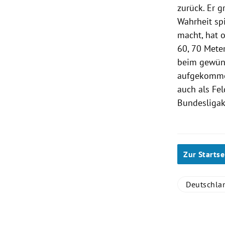
zurück. Er g
Wahrheit spi
macht, hat 
60, 70 Meter
beim gewüns
aufgekomme
auch als Fel
Bundesligak
Zur Startse
Deutschla