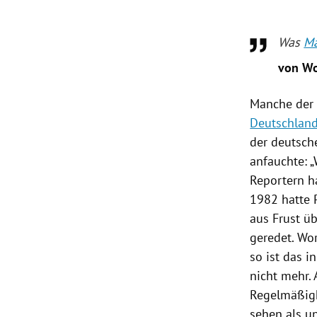
rt Untermenü
Was
Ma
schaft Untermenü
von W
s Untermenü
Manche der 
Deutschlan
zeit Untermenü
der deutsc
anfauchte: „
undheit Untermenü
Reportern h
1982 hatte
tur Untermenü
aus Frust ü
nung Untermenü
geredet. Wo
so ist das i
lität Untermenü
nicht mehr. 
Regelmäßigk
sehen als u