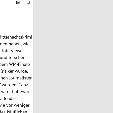
itternachtskrimi
men haben, wie
-Interviewer
s und forschen
r dem
WM-Finale
Kritiker wurde,
chen Journalisten
“ wurden. Ganz
erater hat, zwar
fallender
wie vor weniger
des käuflichen