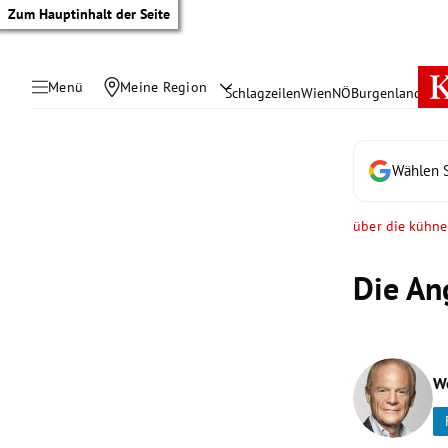
Zum Hauptinhalt der Seite
Menü
Meine Region
Schlagzeilen
Wien
NÖ
Burgenland
Öste
Wählen S
über die kühne
Die An
W
tik Untermenü
rreich Untermenü