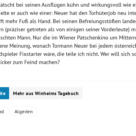
rätscht bei seinen Ausflügen kühn und wirkungsvoll wie ei
elte er auch wie einer:
Neuer
hat den Torhüterjob neu inte
oft mehr Fuß als Hand. Bei seinen Befreiungsstößen lande
n (präziser getreten als von einigen seiner Vorderleute) 
chten Mann. Nur die im Wiener Patschenkino um Mittern
ne Meinung, wonach Tormann
Neuer
bei jedem österreic
dspieler Fixstarter wäre, die teile ich nicht. Wer will sich
icker zum Feind machen?
ite
Mehr aus Winheims Tagebuch
nd
Algerien