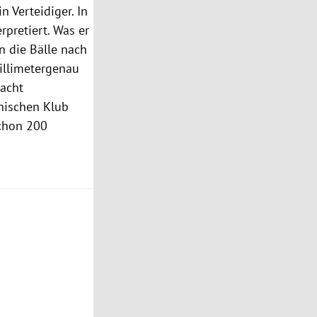
n Verteidiger. In
rpretiert. Was er
n die Bälle nach
millimetergenau
acht
hischen Klub
 schon 200