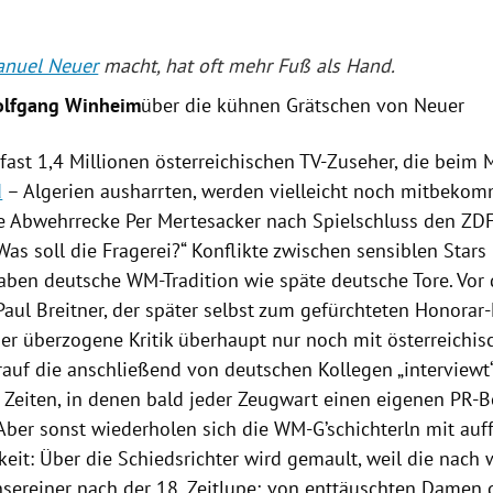
nuel Neuer
macht, hat oft mehr Fuß als Hand.
olfgang Winheim
über die kühnen Grätschen von Neuer
fast 1,4 Millionen österreichischen TV-Zuseher, die beim
M
d
–
Algerien
ausharrten, werden vielleicht noch mitbekom
he Abwehrrecke
Per Mertesacker
nach Spielschluss den ZDF
Was soll die Fragerei?“ Konflikte zwischen sensiblen Star
aben deutsche WM-Tradition wie späte deutsche Tore. Vo
Paul Breitner
, der später selbst zum gefürchteten Honorar-
ber überzogene Kritik überhaupt nur noch mit österreichis
rauf die anschließend von deutschen Kollegen „interviewt
n Zeiten, in denen bald jeder Zeugwart einen eigenen PR-B
Aber sonst wiederholen sich die WM-G’schichterln mit auf
eit: Über die Schiedsrichter wird gemault, weil die nach 
nsereiner nach der 18. Zeitlupe; von enttäuschten Damen 