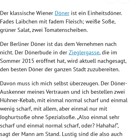
rreich Untermenü
Der klassische Wiener
Döner
ist ein
Einheitsdöner
.
Fades
Laibchen
mit fadem
Fleisch
; weiße
Soße
,
rt Untermenü
grüner
Salat
, zwei
Tomatenscheiben
.
schaft Untermenü
Der Berliner
Döner
ist das dem Vernehmen nach
s Untermenü
nicht. Der
Dönerbude
in der
Zieglergasse
, die im
Sommer 2015 eröffnet hat, wird aktuell nachgesagt,
zeit Untermenü
den besten
Döner
der ganzen Stadt zuzubereiten.
undheit Untermenü
Davon muss ich mich selbst überzeugen. Der Döner-
Auskenner meines Vertrauen und ich bestellen zwei
tur Untermenü
Hühner-Kebab, mit einmal normal scharf und einmal
wenig scharf, mit allem, aber einmal nur mit
nung Untermenü
Joghurtsoße ohne Spezialsoße. „Also einmal sehr
scharf und einmal normal scharf, oder? Hahaha!“,
lität Untermenü
sagt der Mann am Stand. Lustig sind die also auch