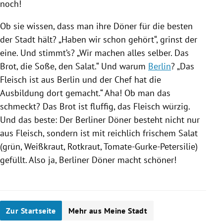
noch!
Ob sie wissen, dass man ihre
Döner
für die besten
der Stadt hält? „Haben wir schon gehört“, grinst der
eine. Und stimmt’s? „Wir machen alles selber. Das
Brot, die
Soße
, den
Salat
.“ Und warum
Berlin
? „Das
Fleisch
ist aus
Berlin
und der Chef hat die
Ausbildung dort gemacht.“ Aha! Ob man das
schmeckt? Das Brot ist fluffig, das
Fleisch
würzig.
Und das beste: Der Berliner
Döner
besteht nicht nur
aus
Fleisch
, sondern ist mit reichlich frischem
Salat
(grün, Weißkraut, Rotkraut, Tomate-Gurke-Petersilie)
gefüllt. Also ja, Berliner
Döner
macht schöner!
Zur Startseite
Mehr aus Meine Stadt