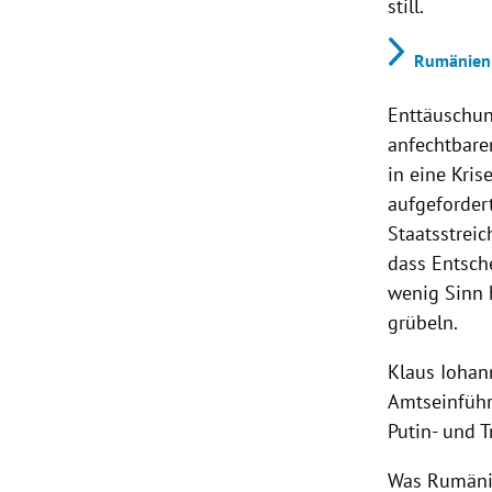
still.
Rumänien:
Enttäuschun
anfechtbare
in eine Kris
aufgeforder
Staatsstreic
dass Entsche
wenig Sinn h
grübeln.
Klaus Iohann
Amtseinführu
Putin- und 
Was Rumänien