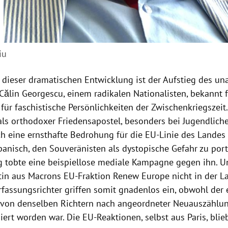
iu
 dieser dramatischen Entwicklung ist der Aufstieg des u
Călin Georgescu, einem radikalen Nationalisten, bekannt f
ür faschistische Persönlichkeiten der Zwischenkriegszeit
als orthodoxer Friedensapostel, besonders bei Jugendlichen
ich eine ernsthafte Bedrohung für die EU-Linie des Landes
anisch, den Souveränisten als dystopische Gefahr zu port
 tobte eine beispiellose mediale Kampagne gegen ihn. U
tin aus Macrons EU-Fraktion Renew Europe nicht in der L
rfassungsrichter griffen somit gnadenlos ein, obwohl der
 von denselben Richtern nach angeordneter Neuauszählu
diert worden war. Die EU-Reaktionen, selbst aus Paris, bli