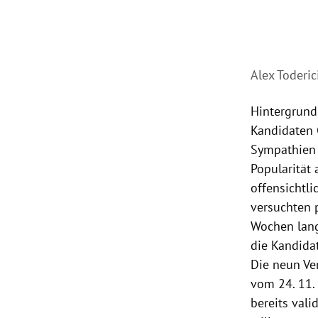
Alex Toderic
Hintergrund
Kandidaten 
Sympathien f
Popularität 
offensichtl
versuchten p
Wochen lang
die Kandida
Die neun Ve
vom 24. 11.
bereits vali