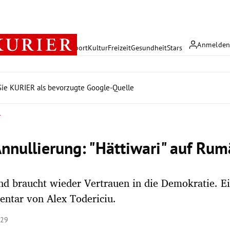
Anmelde
rreich
Politik
Wirtschaft
Sport
Kultur
Freizeit
Gesundheit
Stars
ie KURIER als bevorzugte Google-Quelle
r
nnullierung: "Hättiwari" auf Rum
d braucht wieder Vertrauen in die Demokratie. E
ntar von Alex Todericiu.
:29