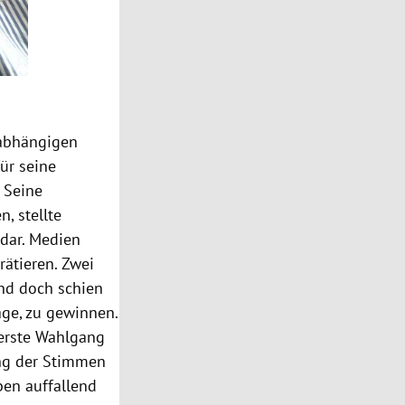
nabhängigen
ür seine
. Seine
, stellte
 dar. Medien
rätieren. Zwei
nd doch schien
age, zu gewinnen.
 erste Wahlgang
ng der Stimmen
eben auffallend