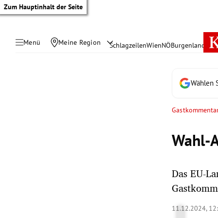
Zum Hauptinhalt der Seite
Menü
Meine Region
Schlagzeilen
Wien
NÖ
Burgenland
Öste
Wählen S
Gastkommenta
Wahl-A
Das EU-Lan
Gastkomme
tik Untermenü
11.12.2024, 12
rreich Untermenü