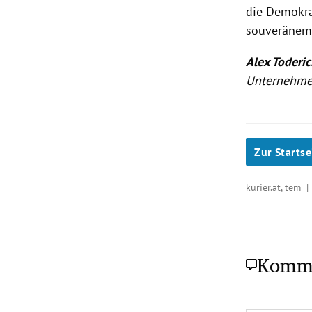
die Demokra
souveränem 
Alex Toderic
Unternehmen
Zur Startse
kurier.at, tem 
Komm