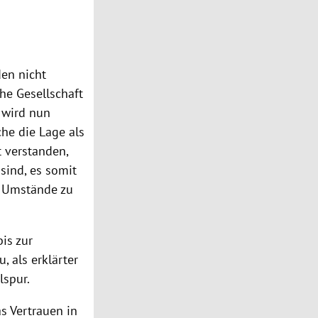
den nicht
he Gesellschaft
t wird nun
he die Lage als
t verstanden,
sind, es somit
he Umstände zu
bis zur
, als erklärter
lspur.
as Vertrauen in