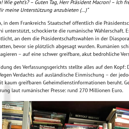
a! Wie geht’s? – Guten Tag, Herr Präsident Macron! – Ich fr
ir meine Unterstützung anzubieten (…)“
, in dem Frankreichs Staatschef öffentlich die Präsidents
ni unterstützt, schockierte die rumänische Wählerschaft.
tlicht, an dem die Präsidentschaftswahlen in der Diaspora
tten, bevor sie plötzlich abgesagt wurden. Rumänien sch
eagieren – auf eine schwer greifbare, akut bedrohliche Ve
idung des Verfassungsgerichts stellte alles auf den Kopf:
 Wegen Verdachts auf ausländische Einmischung – der jedoc
eit kaum greifbaren Geheimdienstinformationen beruht. G
erung laut rumänischer Presse: rund 270 Millionen Euro.
Copyright-Hinweis öffnen/schließen