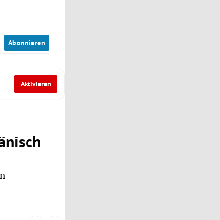
n
Abonnieren
Aktivieren
änisch
in