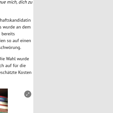
eue mich, dich zu
chaftskandidatin
 Es wurde an dem
 bereits
ien so auf einen
rschwörung.
 Die Wahl wurde
h auf für die
eschätzte Kosten