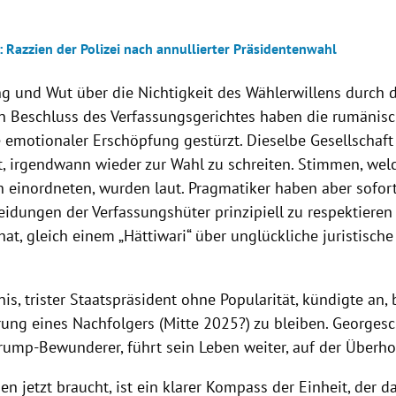
 Razzien der Polizei nach annullierter Präsidentenwahl
g und Wut über die Nichtigkeit des Wählerwillens durch 
n Beschluss des Verfassungsgerichtes haben die rumänisc
e emotionaler Erschöpfung gestürzt. Dieselbe Gesellschaf
t, irgendwann wieder zur Wahl zu schreiten. Stimmen, welc
h einordneten, wurden laut. Pragmatiker haben aber sofor
idungen der Verfassungshüter prinzipiell zu respektieren 
at, gleich einem „Hättiwari“ über unglückliche juristisc
is, trister Staatspräsident ohne Popularität, kündigte an, 
ng eines Nachfolgers (Mitte 2025?) zu bleiben. Georgescu
Trump-Bewunderer, führt sein Leben weiter, auf der Überho
 jetzt braucht, ist ein klarer Kompass der Einheit, der d