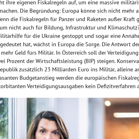
ht ihre eigenen Fiskalregeln auf, um eine massive militär
machen. Die Begründung: Europa könne sich nicht mehr a
Wenn die Fiskalregeln für Panzer und Raketen außer Kraft 
um nicht auch für Bildung, Infrastruktur und Klimaschutz
ilitärhilfe für die Ukraine gestoppt und sogar eine Annä
gedeutet hat, wächst in Europa die Sorge. Die Antwort de
 mehr Geld fürs Militär. In Österreich soll der Verteidigun
ei Prozent der Wirtschaftsleistung (BIP) steigen. Konserva
publik zusätzlich 23 Milliarden Euro ins Militär, alleine 
rasanten Budgetanstieg werden die europäischen Fiskalreg
xorbitanten Verteidigungsausgaben kein Defizitverfahren 
Hinweis öffnen/schließen