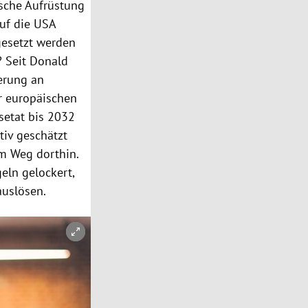
ische Aufrüstung
uf die USA
gesetzt werden
? Seit Donald
herung an
r europäischen
gsetat bis 2032
tiv geschätzt
am Weg dorthin.
eln gelockert,
auslösen.