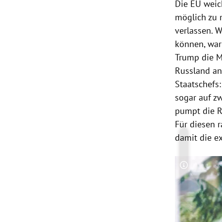
Die EU weic
möglich zu 
verlassen. 
können, war
Trump die M
Russland an
Staatschefs:
sogar auf zw
pumpt die Re
Für diesen 
damit die e
Copyright-