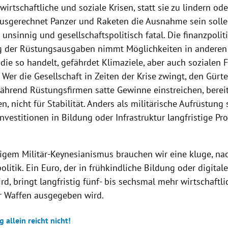
wirtschaftliche und soziale Krisen, statt sie zu lindern ode
usgerechnet Panzer und Raketen die Ausnahme sein sollen
nsinnig und gesellschaftspolitisch fatal. Die finanzpolit
ng der Rüstungsausgaben nimmt Möglichkeiten in anderen P
, die so handelt, gefährdet Klimaziele, aber auch sozialen
Wer die Gesellschaft in Zeiten der Krise zwingt, den Gürte
während Rüstungsfirmen satte Gewinne einstreichen, bere
en, nicht für Stabilität. Anders als militärische Aufrüstung
Investitionen in Bildung oder Infrastruktur langfristige Pr
itigem Militär-Keynesianismus brauchen wir eine kluge, na
olitik. Ein Euro, der in frühkindliche Bildung oder digitale
ird, bringt langfristig fünf- bis sechsmal mehr wirtschaftl
ür Waffen ausgegeben wird.
 allein reicht nicht!