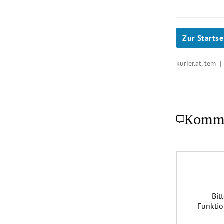
Zur Startse
kurier.at, tem 
Komm