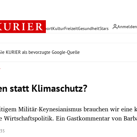
Anmelde
rreich
Politik
Wirtschaft
Sport
Kultur
Freizeit
Gesundheit
Stars
ie KURIER als bevorzugte Google-Quelle
r
n statt Klimaschutz?
eitigem Militär-Keynesianismus brauchen wir eine 
e Wirtschaftspolitik. Ein Gastkommentar von Barb
:35