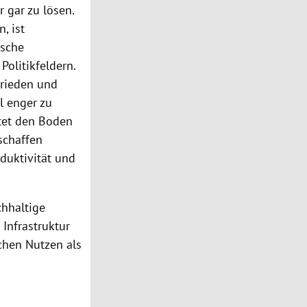
r gar zu lösen.
, ist
ische
olitikfeldern.
 Frieden und
l enger zu
itet den Boden
 schaffen
oduktivität und
chhaltige
 Infrastruktur
ichen Nutzen als