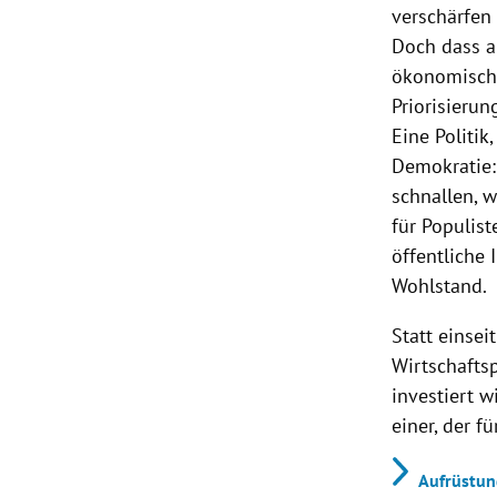
verschärfen 
Doch dass a
ökonomisch u
Priorisieru
Eine Politik
Demokratie: 
schnallen, 
für Populist
öffentliche 
Wohlstand.
Statt einse
Wirtschaftsp
investiert w
einer, der f
Aufrüstung