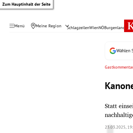
Zum Hauptinhalt der Seite
Menü
Meine Region
Schlagzeilen
Wien
NÖ
Burgenland
Öste
Wählen S
Gastkommenta
Kanone
Statt eins
nachhaltig
tik Untermenü
23.03.2025, 19
rreich Untermenü