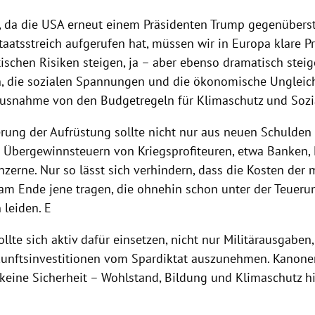
t, da die USA erneut einem Präsidenten Trump gegenüberst
aatsstreich aufgerufen hat, müssen wir in Europa klare Pr
ischen Risiken steigen, ja – aber ebenso dramatisch steig
n, die sozialen Spannungen und die ökonomische Ungleic
Ausnahme von den Budgetregeln für Klimaschutz und Soz
erung der Aufrüstung sollte nicht nur aus neuen Schulde
 Übergewinnsteuern von Kriegsprofiteuren, etwa Banken, 
erne. Nur so lässt sich verhindern, dass die Kosten der m
am Ende jene tragen, die ohnehin schon unter der Teueru
 leiden. E
ollte sich aktiv dafür einsetzen, nicht nur Militärausgabe
kunftsinvestitionen vom Spardiktat auszunehmen. Kanonen
 keine Sicherheit – Wohlstand, Bildung und Klimaschutz 