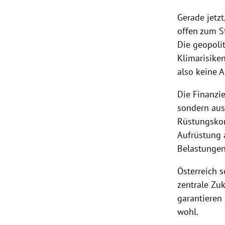
Gerade jetz
offen zum St
Die geopolit
Klimarisike
also keine 
Die Finanzi
sondern aus
Rüstungskonz
Aufrüstung 
Belastungen
Österreich s
zentrale Zu
garantieren
wohl.