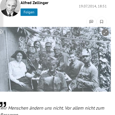
Alfred Zellinger
rreich Untermenü
19.07.2014, 18:51
Folgen
rt Untermenü
schaft Untermenü
Copyright-Hinweis öffnen/schließen
s Untermenü
zeit Untermenü
undheit Untermenü
tur Untermenü
nung Untermenü
lität Untermenü
Wir Menschen ändern uns nicht. Vor allem nicht zum
Besseren.