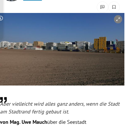
rreich Untermenü
rt Untermenü
Copyright-Hinweis öffnen/schließen
schaft Untermenü
s Untermenü
zeit Untermenü
undheit Untermenü
tur Untermenü
nung Untermenü
Aber vielleicht wird alles ganz anders, wenn die Stadt
am Stadtrand fertig gebaut ist.
lität Untermenü
von Mag. Uwe Mauch
über die Seestadt