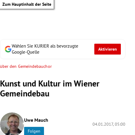
Zum Hauptinhalt der Seite
Wählen Sie KURIER als bevorzugte
Aktivieren
Google-Quelle
über den Gemeindebauchor
Kunst und Kultur im Wiener
Gemeindebau
Uwe Mauch
04.01.2017, 05:00
tik Untermenü
Folgen