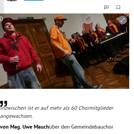
rreich Untermenü
rt Untermenü
Copyright-Hinweis öffnen/schließen
schaft Untermenü
s Untermenü
zeit Untermenü
undheit Untermenü
tur Untermenü
nung Untermenü
Inzwischen ist er auf mehr als 60 Chormitglieder
angewachsen.
lität Untermenü
von Mag. Uwe Mauch
über den Gemeindebauchor