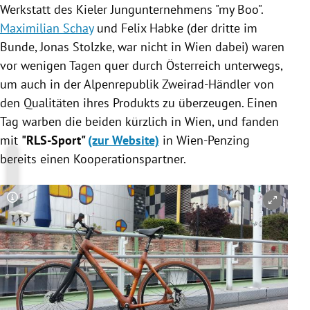
Werkstatt des Kieler Jungunternehmens "my Boo".
Maximilian Schay
und Felix Habke (der dritte im
Bunde,
Jonas Stolzke
, war nicht in
Wien
dabei) waren
vor wenigen Tagen quer durch
Österreich
unterwegs,
um auch in der Alpenrepublik Zweirad-Händler von
den Qualitäten ihres Produkts zu überzeugen. Einen
Tag warben die beiden kürzlich in
Wien
, und fanden
mit
"RLS-Sport"
(zur Website)
in
Wien-Penzing
bereits einen Kooperationspartner.
Copyright-Hinweis öffnen/schließen