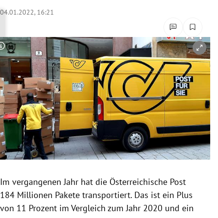
rreich Untermenü
04.01.2022, 16:21
rt Untermenü
Copyright-Hinweis öffnen/schließen
schaft Untermenü
s Untermenü
zeit Untermenü
undheit Untermenü
tur Untermenü
nung Untermenü
Im vergangenen Jahr hat die Österreichische Post
184 Millionen Pakete transportiert. Das ist ein Plus
lität Untermenü
von 11 Prozent im Vergleich zum Jahr 2020 und ein