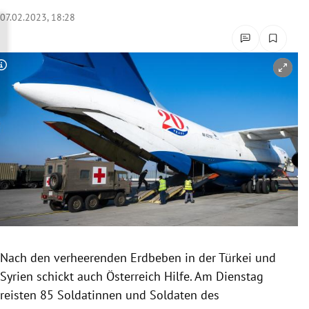
rreich Untermenü
07.02.2023, 18:28
rt Untermenü
Copyright-Hinweis öffnen/schließen
schaft Untermenü
s Untermenü
zeit Untermenü
undheit Untermenü
tur Untermenü
nung Untermenü
Nach den verheerenden Erdbeben in der Türkei und
Syrien schickt auch Österreich Hilfe. Am Dienstag
lität Untermenü
reisten 85 Soldatinnen und Soldaten des