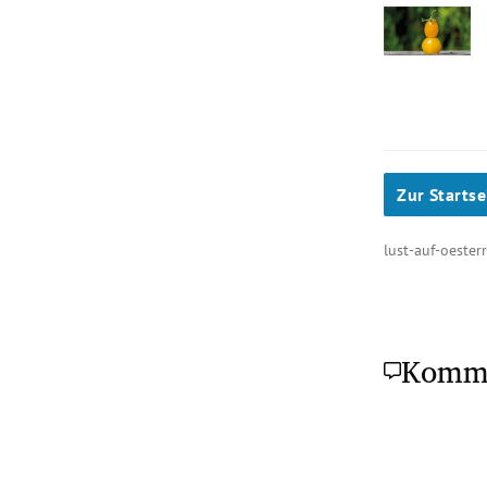
Zur Startse
lust-auf-oester
Komm