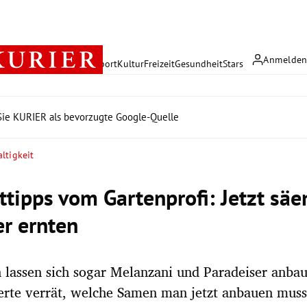
Anmelde
rreich
Politik
Wirtschaft
Sport
Kultur
Freizeit
Gesundheit
Stars
ie KURIER als bevorzugte Google-Quelle
ltigkeit
ttipps vom Gartenprofi: Jetzt säe
r ernten
lassen sich sogar Melanzani und Paradeiser anbau
erte verrät, welche Samen man jetzt anbauen mus