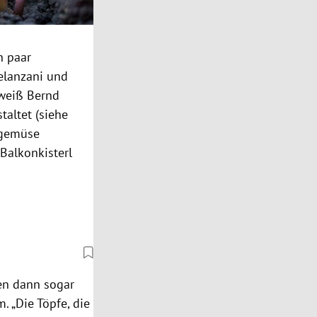
n paar
elanzani und
 weiß Bernd
taltet (siehe
htgemüse
 Balkonkisterl
en dann sogar
m. „Die Töpfe, die