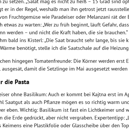
n zu setzen. „Salat mag es nicht zu heiß – 15 Grad sind op
gt er in der Regel, weshalb man ihn getrost jetzt rausstell
von Fruchtgemüse wie Paradeiser oder Melanzani rät der E
 etwas zu warten: „Wer zu früh beginnt, läuft Gefahr, das
n werden – und nicht die Kraft haben, die sie brauchen.“
m bald ins Kisterl: „Die Saat braucht sehr lange, bis sie k
 Wärme benötigt, stelle ich die Saatschale auf die Heizung
chen hingegen Tomatenfreunde: Die Körner werden erst E
l ausgesät, damit die Setzlinge im Mai ausgesetzt werden
r die Pasta
iser ohne Basilikum: Auch er kommt bei Kajtna erst im Apr
l Saatgut als auch Pflanze mögen es so richtig warm und
er eben. Wichtig: Basilikum ist fast ein Lichtkeimer und 
in die Erde gedrückt, aber nicht vergraben. Expertentipp: 
 Keimens eine Plastikfolie oder Glasscheibe über den Top