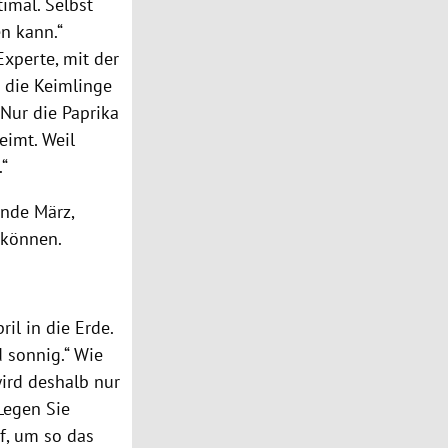
timal. Selbst
en kann.“
xperte, mit der
s die Keimlinge
 Nur die Paprika
eimt. Weil
.“
nde März,
 können.
il in die Erde.
 sonnig.“ Wie
wird deshalb nur
„Legen Sie
f, um so das