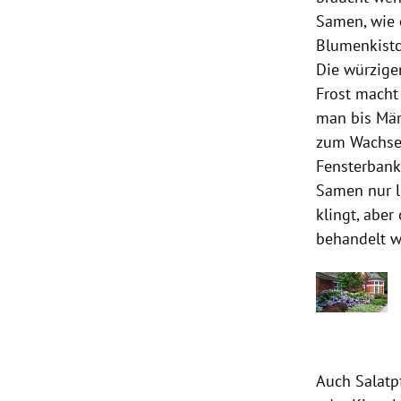
Samen, wie 
Blumenkistc
Die würzigen
Frost macht 
man bis Mär
zum Wachsen
Fensterbanke
Samen nur le
klingt, aber
behandelt w
Auch Salatp