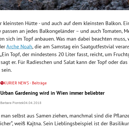
der kleinsten Hütte - und auch auf dem kleinsten Balkon. Ei
e passen an jedes Balkongeländer – und auch Tomaten, M
sen sich im Topf anbauen. Was man dabei beachten muss,
der
Arche Noah
, die am Samstag ein Saatgutfestvial verans
 „Ein Topf, der mindestens 20 Liter fasst, reicht, um Fruc
sagt er. Für Radieschen und Salat kann der Topf oder das
 sein.
KURIER NEWS - Beiträge
Urban Gardening wird in Wien immer beliebter
Barbara Piontek
04.04.2018
n man selbst aus Samen ziehen, manchmal sind die Pflanz
eicher“, weiß Kajtna. Sein Lieblingsbeispiel ist der Basiliku