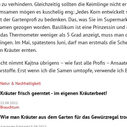
zu verhindern. Gleichzeitig sollten die Keimlinge nicht er
umsamen mögen es kuschelig eng: „Jedes Korn entwickelt 
bt der Gartenprofi zu bedenken. Das, was Sie im Supermarkt
Samen gezogen worden. Basilikum ist eine Prinzessin und
 das Thermometer weniger als 5 Grad anzeigt, muss man d
ngen. Im Mai, spätestens Juni, darf man erstmals die Sch
n Kräuter ernten.
cht nimmt Kajtna übrigens – wie fast alle Profis – Ansaate
rstoffe. Erst wenn ich die Samen umtopfe, verwende ich 
Natur & Nachhaltigkeit
Kräuter frisch geerntet - im eigenen Kräuterbeet!
22.08.2022
Brauchtum
Wie man Kräuter aus dem Garten für das Gewürzregal tro
Alexander Gutmaier
15.09.2022