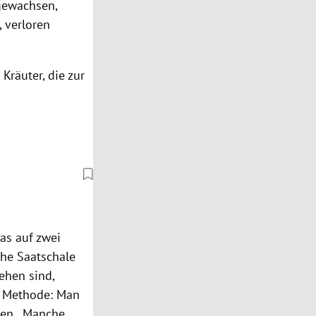
gewachsen,
, verloren
Kräuter, die zur
as auf zwei
che Saatschale
ehen sind,
er Methode: Man
ben. „Manche