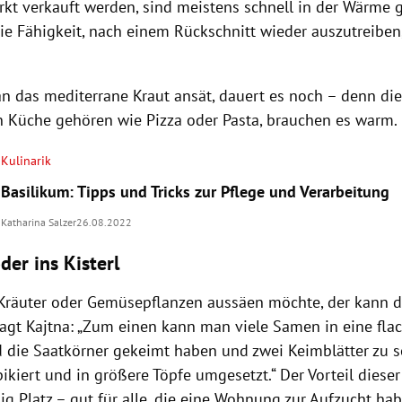
kt verkauft werden, sind meistens schnell in der Wärme 
ie Fähigkeit, nach einem Rückschnitt wieder auszutreiben
n das mediterrane Kraut ansät, dauert es noch – denn die 
en Küche gehören wie Pizza oder Pasta, brauchen es warm.
Kulinarik
Basilikum: Tipps und Tricks zur Pflege und Verarbeitung
Katharina Salzer
26.08.2022
der ins Kisterl
 Kräuter oder Gemüsepflanzen aussäen möchte, der kann d
 sagt Kajtna: „Zum einen kann man viele Samen in eine fla
d die Saatkörner gekeimt haben und zwei Keimblätter zu s
pikiert und in größere Töpfe umgesetzt.“ Der Vorteil dies
ig Platz – gut für alle, die eine Wohnung zur Aufzucht ha