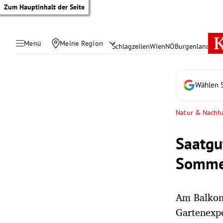
Zum Hauptinhalt der Seite
Menü
Meine Region
Schlagzeilen
Wien
NÖ
Burgenland
Öste
Wählen S
Natur & Nachha
Saatgu
Somme
Am Balkon 
tik Untermenü
Gartenexp
rreich Untermenü