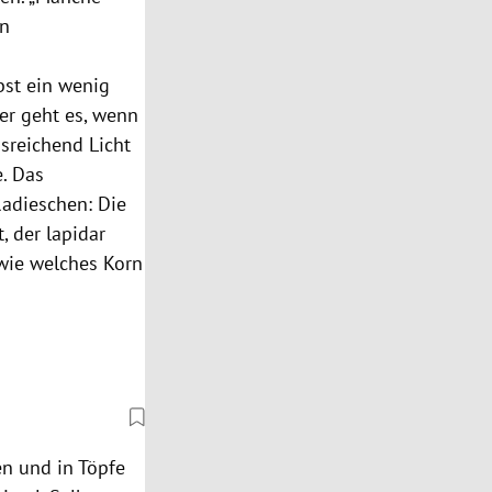
in
bst ein wenig
her geht es, wenn
sreichend Licht
. Das
 Radieschen: Die
, der lapidar
 wie welches Korn
en und in Töpfe