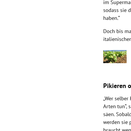
im Supermar
sodass sie d
haben.“
Doch bis ma
italienisch
Pikieren o
„Wer selber
Arten tun“,
säen. Sobal
werden sie 
braucht wen