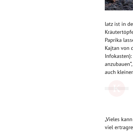
latz ist in 
Kräutertöpf
Paprika las
Kajtan von 
Infokasten):
anzubauen“, 
auch kleiner
„Vieles kan
viel ertragr