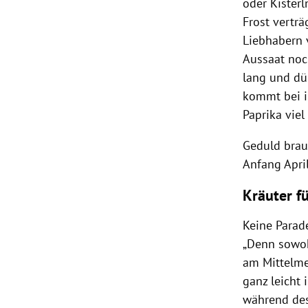
oder Kisterl
Frost verträ
Liebhabern 
Aussaat noch
lang und dün
kommt bei ih
Paprika viel
Geduld brau
Anfang Apri
Kräuter fü
Keine Parade
„Denn sowoh
am Mittelme
ganz leicht 
während des