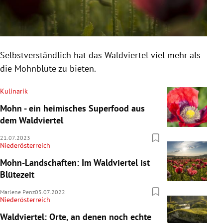
in diesen Regionen wird der Waldviertler
Graumohn angebaut
Selbstverständlich hat das Waldviertel viel mehr als
die Mohnblüte zu bieten.
Kulinarik
Mohn - ein heimisches Superfood aus
dem Waldviertel
21.07.2023
Niederösterreich
Mohn-Landschaften: Im Waldviertel ist
Blütezeit
Marlene Penz
05.07.2022
Niederösterreich
Waldviertel: Orte, an denen noch echte