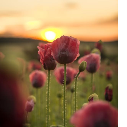
regelmäßiges Blüten-Update
Webcam
Morgen- und die Abendsonne
Mohnhotel
Mohnfeldern um Privatbesitz handelt
reservieren