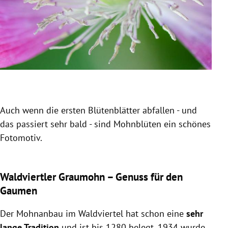
Auch wenn die ersten Blütenblätter abfallen - und
Die
das passiert sehr bald - sind Mohnblüten ein schönes
all
Fotomotiv.
Blüt
Slide 1 von 3
Waldviertler Graumohn – Genuss für den
Gaumen
Der Mohnanbau im Waldviertel hat schon eine
sehr
lange Tradition
und ist bis 1280 belegt. 1934 wurde