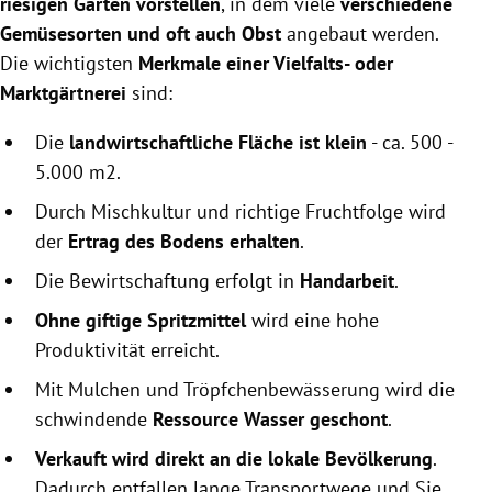
riesigen Garten vorstellen
, in dem viele
verschiedene
Gemüsesorten und oft auch Obst
angebaut werden.
Die wichtigsten
Merkmale einer Vielfalts- oder
Marktgärtnerei
sind:
Die
landwirtschaftliche Fläche ist klein
- ca. 500 -
5.000 m2.
Durch Mischkultur und richtige Fruchtfolge wird
der
Ertrag des Bodens erhalten
.
Die Bewirtschaftung erfolgt in
Handarbeit
.
Ohne giftige Spritzmittel
wird eine hohe
Produktivität erreicht.
Mit Mulchen und Tröpfchenbewässerung wird die
schwindende
Ressource Wasser geschont
.
Verkauft wird direkt an die lokale Bevölkerung
.
Dadurch entfallen lange Transportwege und Sie