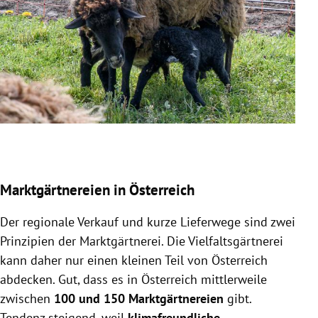
Slide 1 von 4
Marktgärtnereien in Österreich
Der regionale Verkauf und kurze Lieferwege sind zwei
Prinzipien der Marktgärtnerei. Die Vielfaltsgärtnerei
kann daher nur einen kleinen Teil von Österreich
abdecken. Gut, dass es in
Österreich mittlerweile
zwischen
100 und 150 Marktgärtnereien
gibt.
Tendenz steigend, weil
klimafreundliche