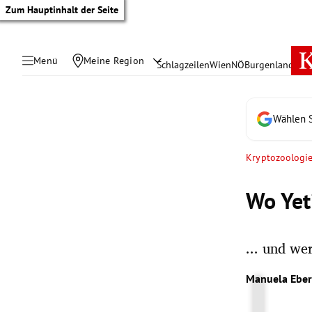
Zum Hauptinhalt der Seite
Menü
Meine Region
Schlagzeilen
Wien
NÖ
Burgenland
Öste
Wählen S
Kryptozoologi
Wo Yet
... und we
tik Untermenü
Manuela Ebe
rreich Untermenü