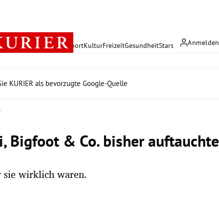
Anmelde
rreich
Politik
Wirtschaft
Sport
Kultur
Freizeit
Gesundheit
Stars
ie KURIER als bevorzugte Google-Quelle
e
i, Bigfoot & Co. bisher auftaucht
r sie wirklich waren.
r