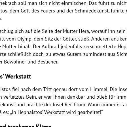
hekrach soll man sich nicht einmischen. Das führt zu nich
tos, dem Gott des Feuers und der Schmiedekunst, führte 
.
chlug sich auf die Seite der Mutter Hera, worauf ihn sein
itt vom Olymp, dem Sitz der Götter, stieß. Anderen antike
e Mutter hinab. Der Aufprall jedenfalls zerschmetterte Heph
rte schließlich doch zu etwas Gutem, zumindest aus Sicht
er Bewohner und Besucher.
s' Werkstatt
stos fiel nach dem Tritt genau dort vom Himmel. Die In
n verletztes Bein, er war ihnen dankbar und blieb für immer
ekunst und brachte der Insel Reichtum. Wann immer es a
ß es: „In Hephaistos’ Werkstatt wird gearbeitet!“
nd trockenes Klima