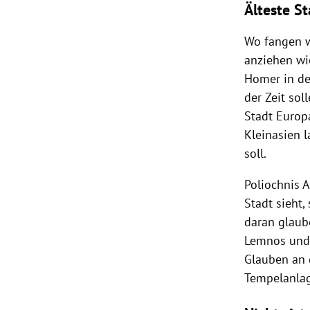
Älteste S
Wo fangen w
anziehen wie
Homer in de
der Zeit sol
Stadt Europ
Kleinasien l
soll.
Poliochnis 
Stadt sieht,
daran glaub
Lemnos und 
Glauben an 
Tempelanlag