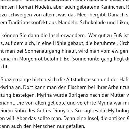
ühmten Flomari-Nudeln, aber auch gebratene Kaninchen,
z zu schweigen von allem, was das Meer hergibt. Danach so
 dem Traditionskonfekt aus Mandeln, Schokolade und Likör,
t können Sie dann die Insel erwandern. Wer gut zu Fuß ist
s, auf dem sich, in eine Höhle gebaut, die berühmte „Kir
eht man bei Sonnenaufgang hinauf, wird man vom ewigen
ama im Morgenrot belohnt. Bei Sonnenuntergang liegt di
cht.
e Spaziergänge bieten sich die Altstadtgassen und der Haf
Myrina an. Dort kann man den Fischern bei ihrer Arbeit z
stung besteigen. Myrina wurde übrigens nach der Mutter 
enannt. Die von allen geliebte und verehrte Myrina war m
, einem Sohn des Gottes Dionysos. So sagt es die Mytholo
n will. Aber das sollte man. Denn eine Insel, die antiken 
kann auch den Menschen nur gefallen.