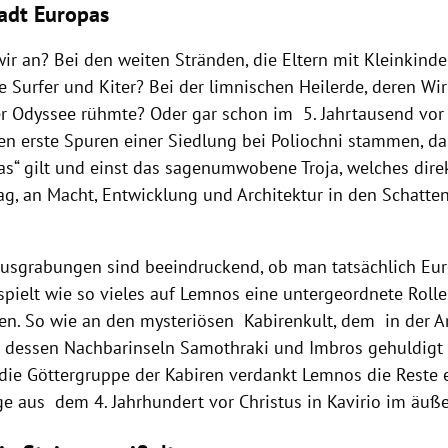
tadt Europas
ir an? Bei den weiten Stränden, die Eltern mit Kleinkind
 Surfer und Kiter? Bei der limnischen Heilerde, deren Wi
r Odyssee rühmte? Oder gar schon im 5. Jahrtausend vor 
len erste Spuren einer Siedlung bei Poliochni stammen, das
as“ gilt und einst das sagenumwobene Troja, welches dire
ag, an Macht, Entwicklung und Architektur in den Schatte
Ausgrabungen sind beeindruckend, ob man tatsächlich Eur
 spielt wie so vieles auf Lemnos eine untergeordnete Roll
en. So wie an den mysteriösen Kabirenkult, dem in der A
dessen Nachbarinseln Samothraki und Imbros gehuldigt
die Göttergruppe der Kabiren verdankt Lemnos die Reste 
e aus dem 4. Jahrhundert vor Christus in Kavirio im äuß