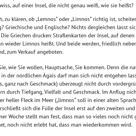
wiss, auf einer Insel, die nicht genau weiß, wie sie heißt?
h, zu klären, ob „Lemnos“ oder „Limnos“ richtig ist, scheite
? Griechische und Englische? Nichts dergleichen lässt si
 Die Griechen drucken Straßenkarten der Insel, auf denen
n wieder Limnos heißt. Und beide werden, friedlich nebe
nd, zum Verkauf angeboten.
Sie, wie Sie wollen, Hauptsache, Sie kommen. Denn die n
in der nördlichen Ägäis darf man sich nicht entgehen la
s, ganz nach Geschmack) überzeugt nicht durch vordergrü
rn durch Tiefgang, Vielfalt und Geschmack. Im Anflug nich
r heller Fleck im Meer („limnos“ soll in einer alten Sprac
rschließt sich die Fülle der Insel erst auf den zweiten und 
ner Woche stellt man fest, dass man so vieles noch nicht
tet, noch nicht erlebt hat, dass man wiederkommen wird.