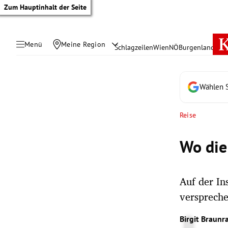
Zum Hauptinhalt der Seite
Menü
Meine Region
Schlagzeilen
Wien
NÖ
Burgenland
Öste
Wählen S
Reise
Wo die
Auf der In
verspreche
tik Untermenü
Birgit Braunr
rreich Untermenü