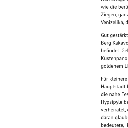
wie die ber
Ziegen, gan
Venizeliká,
Gut gestärk
Berg Kakavo
befindet. G
Küstenpanor
goldenem Li
Für kleiner
Hauptstadt 
die nahe Fe
Hypsipyle b
verheiratet
daran glaube
bedeutete, 