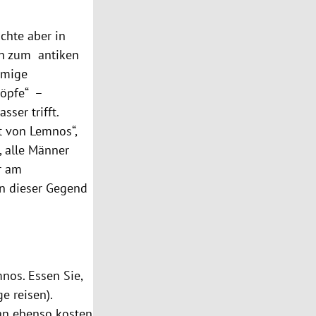
ichte aber in
ren zum antiken
rmige
köpfe“ –
ser trifft.
at von Lemnos“,
, alle Männer
r am
in dieser Gegend
mnos. Essen Sie,
e reisen).
an ebenso kosten