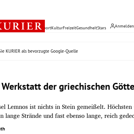
Anmelde
rreich
Politik
Wirtschaft
Sport
Kultur
Freizeit
Gesundheit
Stars
ie KURIER als bevorzugte Google-Quelle
 Werkstatt der griechischen Götte
sel Lemnos ist nichts in Stein gemeißelt. Höchsten
n lange Strände und fast ebenso lange, reich gedec
ath