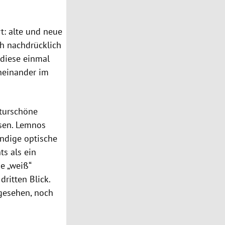
rt: alte und neue
ch nachdrücklich
 diese einmal
neinander im
aturschöne
ssen. Lemnos
ndige optische
ts als ein
he „weiß“
dritten Blick.
 gesehen, noch