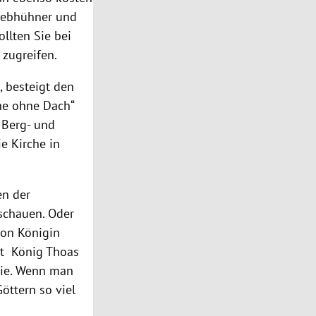
 Rebhühner und
llten Sie bei
 zugreifen.
, besteigt den
che ohne Dach“
 Berg- und
e Kirche in
en der
uschauen. Oder
von Königin
it König Thoas
gie. Wenn man
Göttern so viel