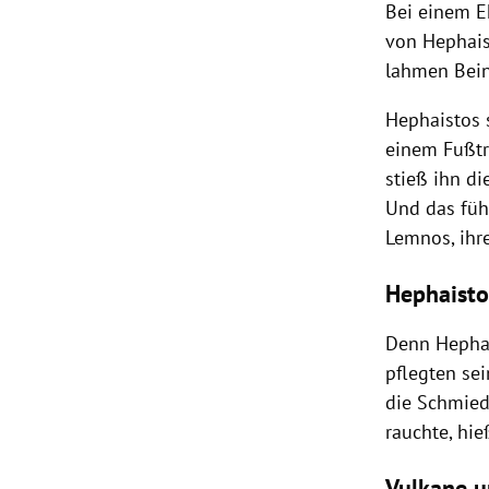
Bei einem E
von Hephais
lahmen Bein
Hephaistos s
einem Fußtr
stieß ihn di
Und das füh
Lemnos, ihr
Hephaisto
Denn Hephai
pflegten sei
die Schmied
rauchte, hie
Vulkane u