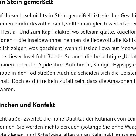
 in Stein gemeißelt
 dieser Insel nichts in Stein gemeißelt ist, sie ihre Gesch
einen eindrucksvoll erzählt, sollte man gleich weiterfah
 Ifestia. Und zum Kap Falakro, wo seltsam glatte, kugelfö
ionen – die Inselbewohner nennen sie liebevoll „die Kahl
lich zeigen, was geschieht, wenn flüssige Lava auf Meerwas
te dieser Insel füllt Bände. So auch die berüchtigte „Unt
Frauen unter der Ägide ihrer Anführerin, Königin Hypsipyle
ippe in den Tod stießen. Auch da scheiden sich die Geiste
halt. Doch es dürfte kein Zufall sein, dass die Amazonen 
waren.
inchen und Konfekt
eht außer Zweifel: die hohe Qualität der Kulinarik von Le
 können. Sie werden nichts bereuen (solange Sie ohne Waag
de Ziegen- und Schafkäse, allen voran Kalathaki, muss m