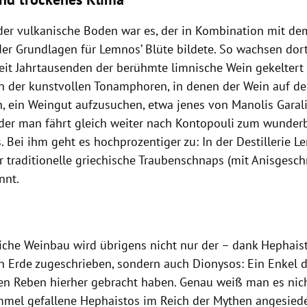
er vulkanische Boden war es, der in Kombination mit de
der Grundlagen für Lemnos’ Blüte bildete. So wachsen dor
eit Jahrtausenden der berühmte limnische Wein gekeltert w
 der kunstvollen Tonamphoren, in denen der Wein auf der
h, ein Weingut aufzusuchen, etwa jenes von Manolis Garali
Oder man fährt gleich weiter nach Kontopouli zum wunder
is. Bei ihm geht es hochprozentiger zu: In der Destillerie Le
er traditionelle griechische Traubenschnaps (mit Anisges
nnt.
eiche Weinbau wird übrigens nicht nur der – dank Hephais
n Erde zugeschrieben, sondern auch Dionysos: Ein Enkel 
sten Reben hierher gebracht haben. Genau weiß man es nic
mel gefallene Hephaistos im Reich der Mythen angesiedel