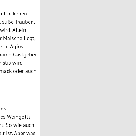
m trockenen
t süße Trauben,
ird. Allein
 Maische liegt,
s in Agios
baren Gastgeber
ristis wird
chmack oder auch
tos –
des Weingotts
ht. So wie auch
t ist. Aber was