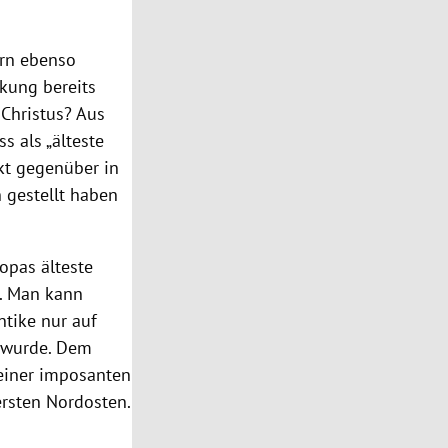
ern ebenso
rkung bereits
Christus? Aus
s als „älteste
kt gegenüber in
n gestellt haben
opas älteste
e. Man kann
ntike nur auf
 wurde. Dem
einer imposanten
ersten Nordosten.