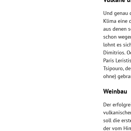
Und genau d
Klima eine 
aus denen s
schon wegen
lohnt es sic
Dimitrios. 
Paris Lerist
Tsipouro, d
ohne) gebra
Weinbau
Der erfolgr
vulkanische
soll die er
der vom Him