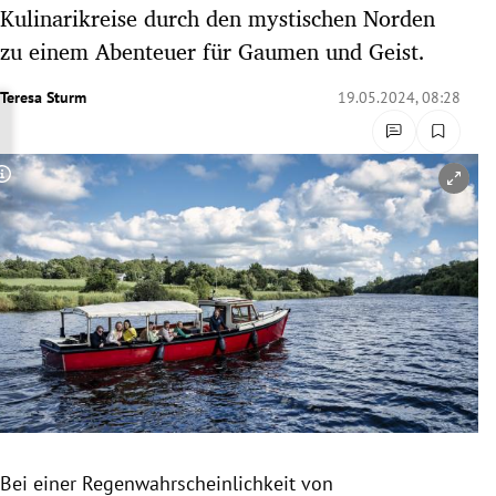
Kulinarikreise durch den mystischen Norden
rreich Untermenü
zu einem Abenteuer für Gaumen und Geist.
rt Untermenü
Teresa Sturm
19.05.2024, 08:28
schaft Untermenü
s Untermenü
Copyright-Hinweis öffnen/schließen
zeit Untermenü
undheit Untermenü
tur Untermenü
nung Untermenü
lität Untermenü
Bei einer Regenwahrscheinlichkeit von