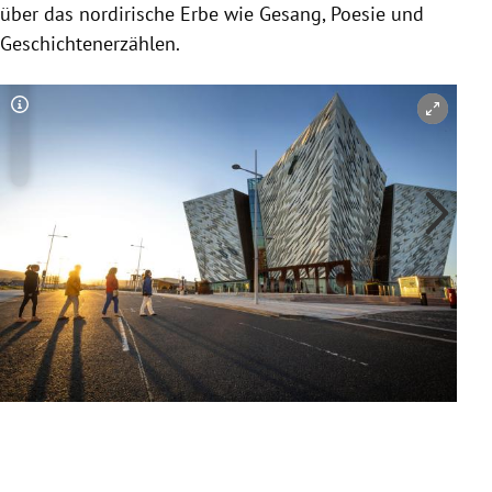
über das nordirische Erbe wie Gesang, Poesie und
Geschichtenerzählen.
Copyright-Hinweis öffnen/schließen
Co