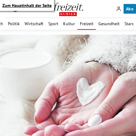
Zum Hauptinhalt der Seite
Abo
ch
Politik
Wirtschaft
Sport
Kultur
Freizeit
Gesundheit
Stars
itik Untermenü