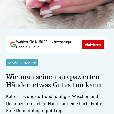
erreich Untermenü
rt Untermenü
tschaft Untermenü
rs Untermenü
Wählen Sie KURIER als bevorzugte
Aktivieren
Google-Quelle
izeit Untermenü
Mode & Beauty
undheit Untermenü
Wie man seinen strapazierten
tur Untermenü
Händen etwas Gutes tun kann
nung Untermenü
Kälte, Heizungsluft und häufiges Waschen und
ilität Untermenü
Desinfizieren stellen Hände auf eine harte Probe.
Eine Dermatologin gibt Tipps.