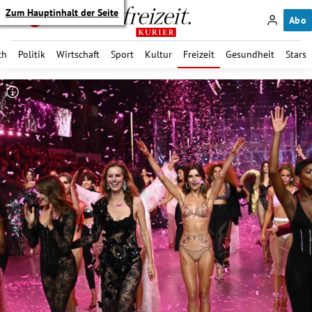
Zum Hauptinhalt der Seite
Abo
ch
Politik
Wirtschaft
Sport
Kultur
Freizeit
Gesundheit
Stars
itik Untermenü