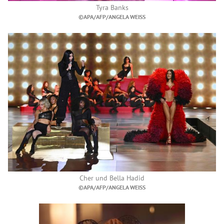
Tyra Banks
©APA/AFP/ANGELA WEISS
Cher und Bella Hadid
©APA/AFP/ANGELA WEISS