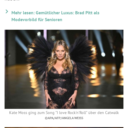
Mehr lesen: Gemütlicher Luxus: Brad Pitt als
Modevorbild für Senioren
Kate Moss ging zum Song "I love Rock'n'Roll" über den Catwalk
©APA/AFP/ANGELA WEISS