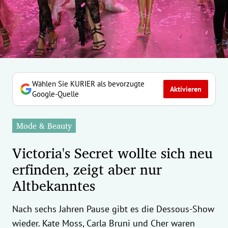
erreich Untermenü
rt Untermenü
tschaft Untermenü
rs Untermenü
Wählen Sie KURIER als bevorzugte
Aktivieren
Google-Quelle
izeit Untermenü
Mode & Beauty
undheit Untermenü
Victoria's Secret wollte sich neu
tur Untermenü
erfinden, zeigt aber nur
Altbekanntes
nung Untermenü
ilität Untermenü
Nach sechs Jahren Pause gibt es die Dessous-Show
wieder. Kate Moss, Carla Bruni und Cher waren