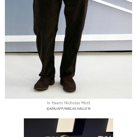
In Haans Nicholas Mott
©APA/AFP/NIKLAS HALLE'N