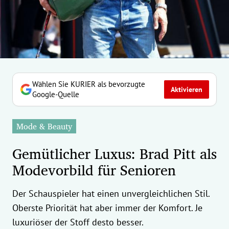
erreich Untermenü
rt Untermenü
tschaft Untermenü
rs Untermenü
Wählen Sie KURIER als bevorzugte
Aktivieren
Google-Quelle
izeit Untermenü
Mode & Beauty
undheit Untermenü
Gemütlicher Luxus: Brad Pitt als
tur Untermenü
Modevorbild für Senioren
nung Untermenü
Der Schauspieler hat einen unvergleichlichen Stil.
ilität Untermenü
Oberste Priorität hat aber immer der Komfort. Je
luxuriöser der Stoff desto besser.