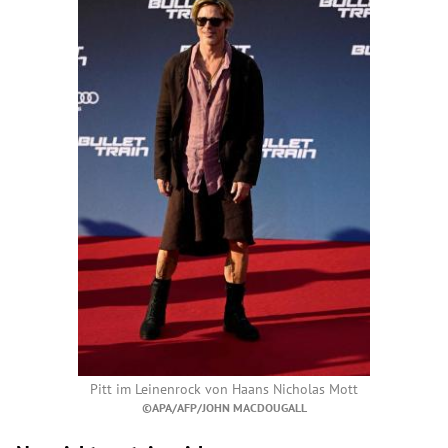
Pitt im Leinenrock von
Haans Nicholas Mott
©APA/AFP/JOHN MACDOUGALL