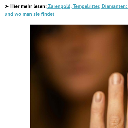
➤
Hier mehr lesen:
Zarengold, Tempelritter, Diamanten
und wo man sie findet