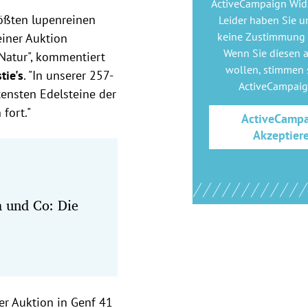
ActiveCampaign Wid
rößten lupenreinen
Leider haben Sie u
keine Zustimmung
einer Auktion
Wenn Sie diesen 
 Natur", kommentiert
wollen, stimmen s
tie's
. "In unserer 257-
ActiveCampai
ltensten Edelsteine der
 fort."
ActiveCamp
Akzeptier
a und Co: Die
er Auktion in Genf 41