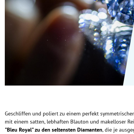
rt Untermenü
schaft Untermenü
s Untermenü
zeit Untermenü
undheit Untermenü
tur Untermenü
nung Untermenü
lität Untermenü
Geschliffen und poliert zu einem perfekt symmetrischen
mit einem satten, lebhaften Blauton und makelloser Rei
"Bleu Royal" zu den seltensten Diamanten
, die je ausg