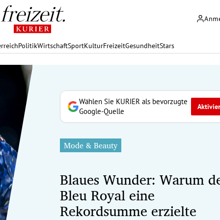
Anm
rreich
Politik
Wirtschaft
Sport
Kultur
Freizeit
Gesundheit
Stars
Wählen Sie KURIER als bevorzugte
Aktivie
Google-Quelle
Mode & Beauty
Blaues Wunder: Warum d
Bleu Royal eine
Rekordsumme erzielte