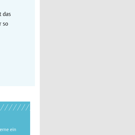
t das
r so
gerne
ein