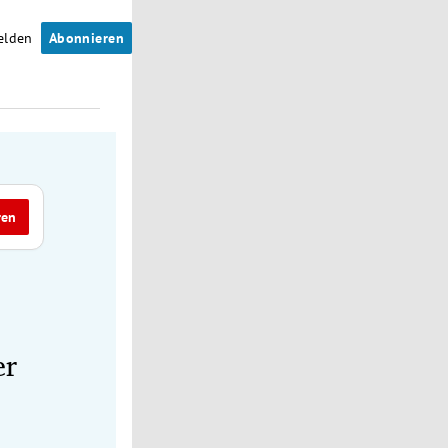
elden
Abonnieren
ren
er