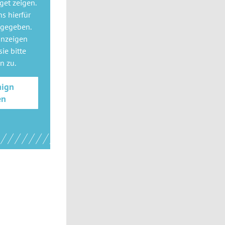
get
zeigen.
ns hierfür
 gegeben.
anzeigen
ie bitte
gn
zu.
aign
en