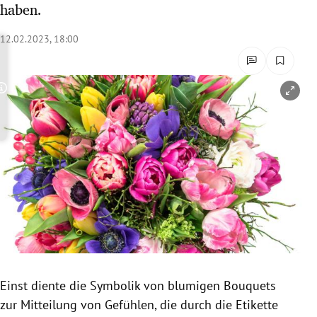
haben.
rreich Untermenü
12.02.2023, 18:00
rt Untermenü
schaft Untermenü
Copyright-Hinweis öffnen/schließen
s Untermenü
zeit Untermenü
undheit Untermenü
tur Untermenü
nung Untermenü
Einst diente die Symbolik von blumigen Bouquets
lität Untermenü
zur Mitteilung von Gefühlen, die durch die Etikette