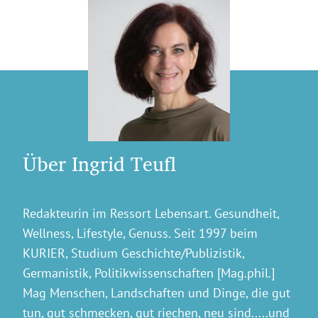
Über Ingrid Teufl
Redakteurin im Ressort Lebensart. Gesundheit,
Wellness, Lifestyle, Genuss. Seit 1997 beim
KURIER, Studium Geschichte/Publizistik,
Germanistik, Politikwissenschaften [Mag.phil.]
Mag Menschen, Landschaften und Dinge, die gut
tun, gut schmecken, gut riechen, neu sind.....und