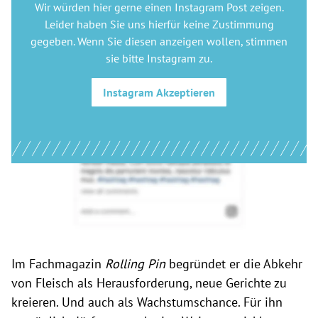
Wir würden hier gerne
einen Instagram Post
zeigen.
Leider haben Sie uns hierfür keine Zustimmung
gegeben. Wenn Sie diesen anzeigen wollen, stimmen
sie bitte
Instagram
zu.
Instagram
Akzeptieren
Im Fachmagazin
Rolling Pin
begründet er die Abkehr
von Fleisch als Herausforderung, neue Gerichte zu
kreieren. Und auch als Wachstumschance. Für ihn