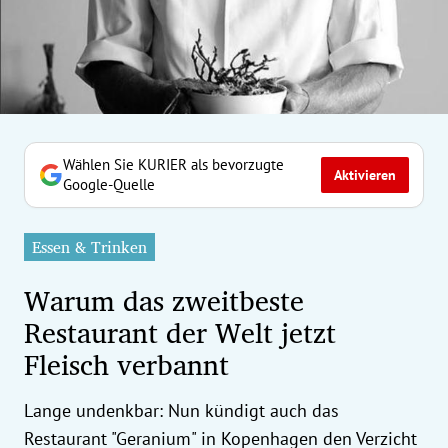
erreich Untermenü
rt Untermenü
tschaft Untermenü
rs Untermenü
Wählen Sie KURIER als bevorzugte
Aktivieren
Google-Quelle
izeit Untermenü
Essen & Trinken
undheit Untermenü
Warum das zweitbeste
tur Untermenü
Restaurant der Welt jetzt
Fleisch verbannt
nung Untermenü
ilität Untermenü
Lange undenkbar: Nun kündigt auch das
Restaurant "Geranium" in Kopenhagen den Verzicht