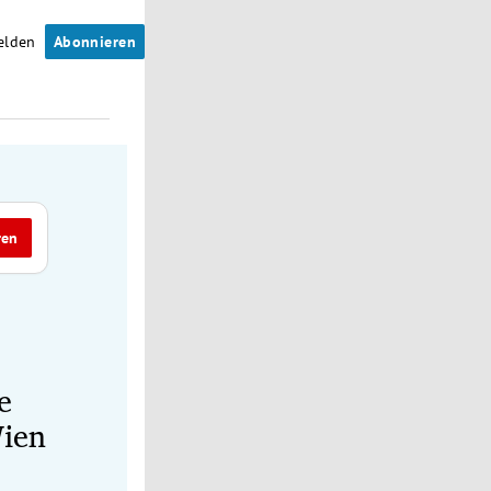
elden
Abonnieren
ren
e
Wien