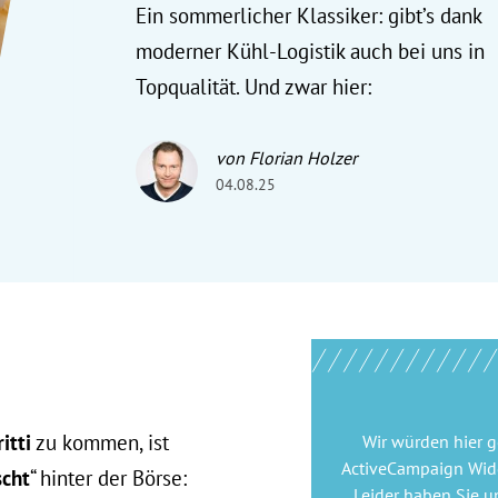
Ein sommerlicher Klassiker: gibt’s dank
moderner Kühl-Logistik auch bei uns in
Topqualität. Und zwar hier:
von Florian Holzer
04.08.25
itti
zu kommen, ist
Wir würden hier 
ActiveCampaign Wid
scht
“ hinter der Börse:
Leider haben Sie u