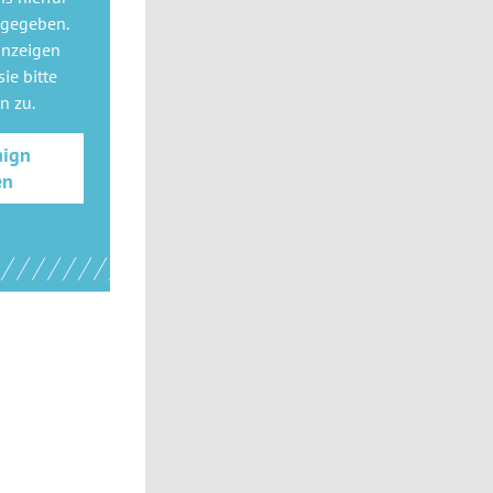
 gegeben.
anzeigen
ie bitte
gn
zu.
aign
en