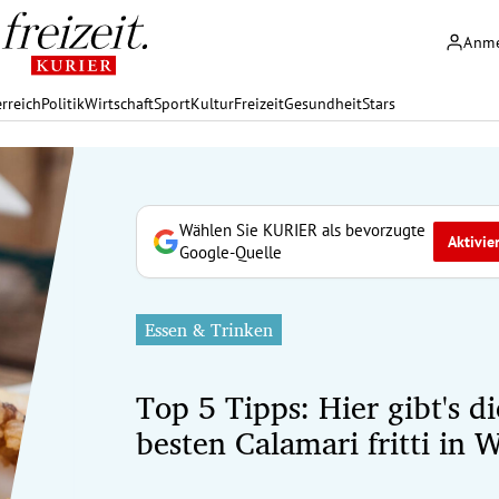
Anm
rreich
Politik
Wirtschaft
Sport
Kultur
Freizeit
Gesundheit
Stars
Wählen Sie KURIER als bevorzugte
Aktivie
Google-Quelle
Essen & Trinken
Top 5 Tipps: Hier gibt's di
besten Calamari fritti in 