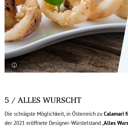
rt Untermenü
schaft Untermenü
s Untermenü
zeit Untermenü
undheit Untermenü
tur Untermenü
nung Untermenü
5 / ALLES WURSCHT
lität Untermenü
Die schrägste Möglichkeit, in Österreich zu
Calamari fr
der 2021 eröffnete Designer-Würstelstand „
Alles Wur