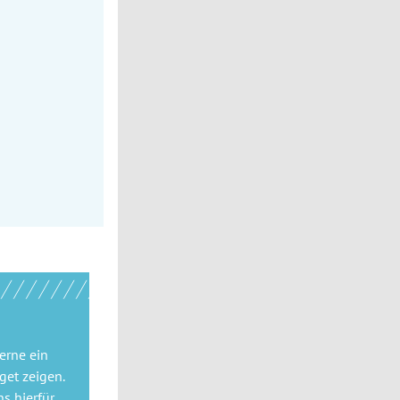
gerne
ein
get
zeigen.
ns hierfür