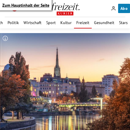
Zum Hauptinhalt der Seite
Abo
ch
Politik
Wirtschaft
Sport
Kultur
Freizeit
Gesundheit
Stars
itik Untermenü