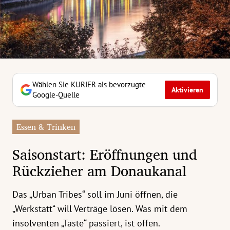
erreich Untermenü
rt Untermenü
tschaft Untermenü
rs Untermenü
Wählen Sie KURIER als bevorzugte
Aktivieren
Google-Quelle
izeit Untermenü
Essen & Trinken
undheit Untermenü
Saisonstart: Eröffnungen und
tur Untermenü
Rückzieher am Donaukanal
nung Untermenü
Das „Urban Tribes“ soll im Juni öffnen, die
ilität Untermenü
„Werkstatt“ will Verträge lösen. Was mit dem
insolventen „Taste“ passiert, ist offen.