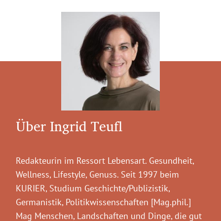
Über Ingrid Teufl
Redakteurin im Ressort Lebensart. Gesundheit,
Wellness, Lifestyle, Genuss. Seit 1997 beim
KURIER, Studium Geschichte/Publizistik,
Germanistik, Politikwissenschaften [Mag.phil.]
Mag Menschen, Landschaften und Dinge, die gut