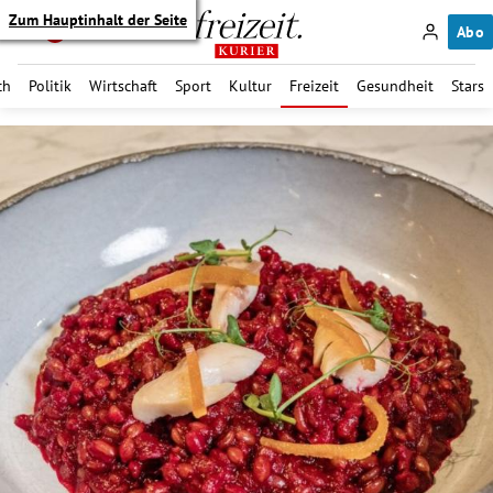
Zum Hauptinhalt der Seite
Abo
ch
Politik
Wirtschaft
Sport
Kultur
Freizeit
Gesundheit
Stars
itik Untermenü