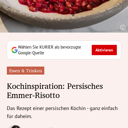
erreich Untermenü
rt Untermenü
tschaft Untermenü
rs Untermenü
Wählen Sie KURIER als bevorzugte
Aktivieren
Google-Quelle
izeit Untermenü
Essen & Trinken
undheit Untermenü
Kochinspiration: Persisches
tur Untermenü
Emmer-Risotto
nung Untermenü
Das Rezept einer persischen Köchin - ganz einfach
ilität Untermenü
für daheim.