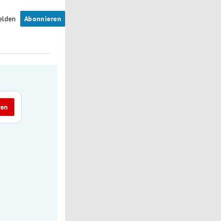
elden
Abonnieren
ren