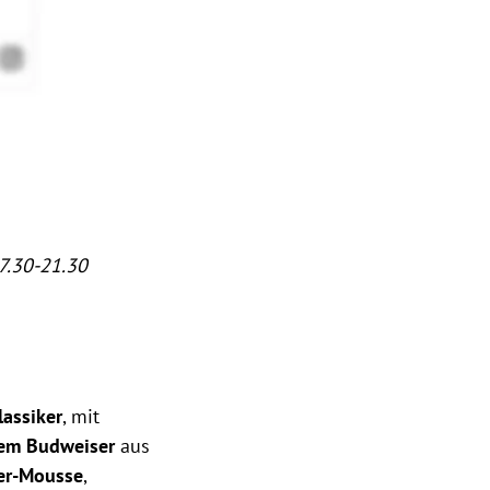
17.30-21.30
lassiker
, mit
tem Budweiser
aus
er-Mousse
,