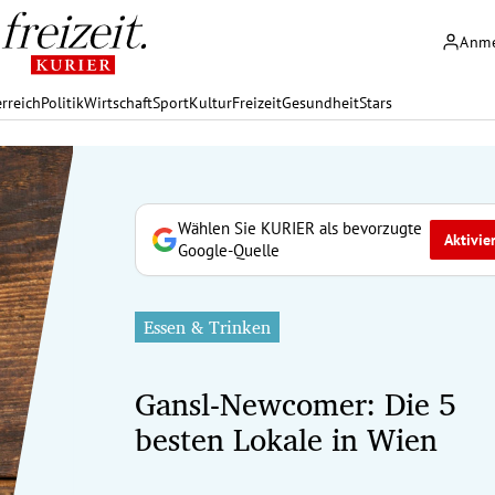
Anm
rreich
Politik
Wirtschaft
Sport
Kultur
Freizeit
Gesundheit
Stars
Wählen Sie KURIER als bevorzugte
Aktivie
Google-Quelle
Essen & Trinken
Gansl-Newcomer: Die 5
besten Lokale in Wien