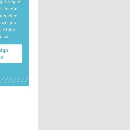
get
zeigen.
ns hierfür
 gegeben.
anzeigen
ie bitte
gn
zu.
aign
en