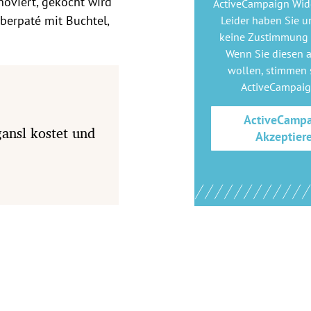
noviert, gekocht wird
ActiveCampaign Wid
berpaté mit Buchtel,
Leider haben Sie u
keine Zustimmung
Wenn Sie diesen 
wollen, stimmen s
ActiveCampai
ActiveCamp
ansl kostet und
Akzeptier