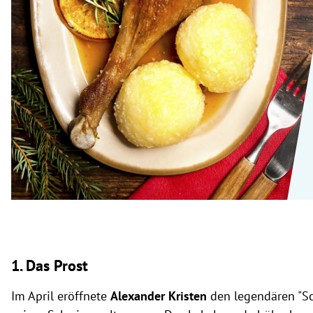
rt Untermenü
schaft Untermenü
s Untermenü
zeit Untermenü
undheit Untermenü
tur Untermenü
nung Untermenü
lität Untermenü
1. Das Prost
Im April eröffnete
Alexander Kristen
den legendären "S