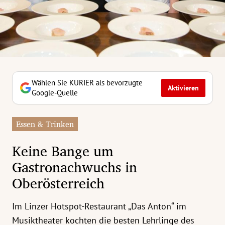
erreich Untermenü
rt Untermenü
tschaft Untermenü
rs Untermenü
Wählen Sie KURIER als bevorzugte
Aktivieren
Google-Quelle
izeit Untermenü
Essen & Trinken
undheit Untermenü
Keine Bange um
tur Untermenü
Gastronachwuchs in
Oberösterreich
nung Untermenü
ilität Untermenü
Im Linzer Hotspot-Restaurant „Das Anton“ im
Musiktheater kochten die besten Lehrlinge des