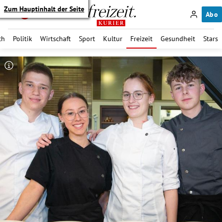
Zum Hauptinhalt der Seite
Abo
ch
Politik
Wirtschaft
Sport
Kultur
Freizeit
Gesundheit
Stars
itik Untermenü