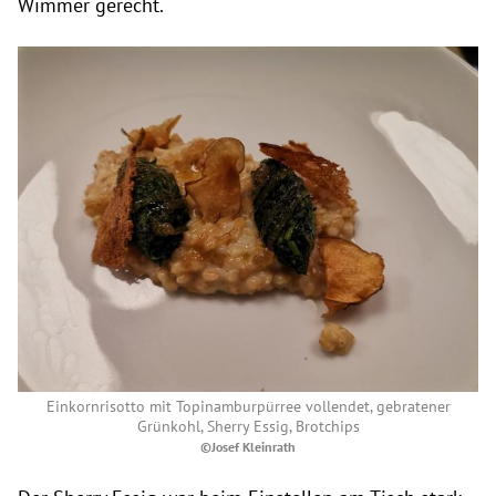
Wimmer gerecht.
Einkornrisotto mit Topinamburpürree vollendet, gebratener
Grünkohl, Sherry Essig, Brotchips
©Josef Kleinrath