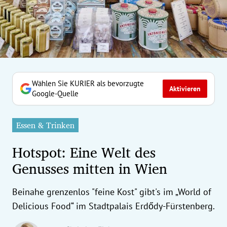
erreich Untermenü
rt Untermenü
tschaft Untermenü
rs Untermenü
Wählen Sie KURIER als bevorzugte
Aktivieren
Google-Quelle
izeit Untermenü
Essen & Trinken
undheit Untermenü
Hotspot: Eine Welt des
tur Untermenü
Genusses mitten in Wien
nung Untermenü
Beinahe grenzenlos "feine Kost" gibt's im „World of
ilität Untermenü
Delicious Food“ im Stadtpalais Erdődy-Fürstenberg.