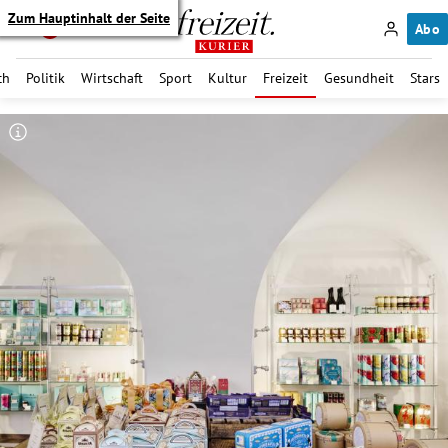
Zum Hauptinhalt der Seite
Abo
ch
Politik
Wirtschaft
Sport
Kultur
Freizeit
Gesundheit
Stars
itik Untermenü