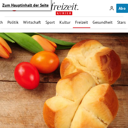
Zum Hauptinhalt der Seite
Abo
ch
Politik
Wirtschaft
Sport
Kultur
Freizeit
Gesundheit
Stars
itik Untermenü