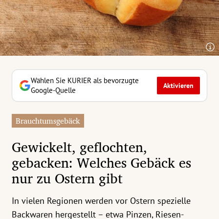
erreich Untermenü
rt Untermenü
tschaft Untermenü
rs Untermenü
Wählen Sie KURIER als bevorzugte
Aktivieren
Google-Quelle
izeit Untermenü
Brauchtumsgebäck
undheit Untermenü
Gewickelt, geflochten,
tur Untermenü
gebacken: Welches Gebäck es
nur zu Ostern gibt
nung Untermenü
ilität Untermenü
In vielen Regionen werden vor Ostern spezielle
Backwaren hergestellt – etwa Pinzen, Riesen-